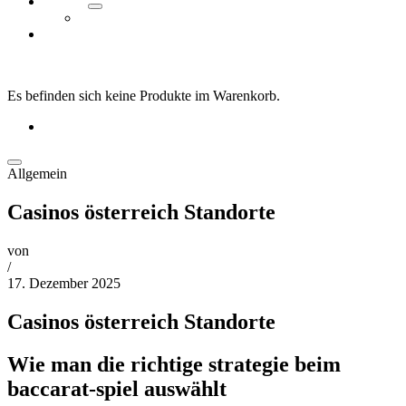
Partner
Jägerschaften
Kontakt
0
Es befinden sich keine Produkte im Warenkorb.
Allgemein
Casinos österreich Standorte
von
/
17. Dezember 2025
Casinos österreich Standorte
Wie man die richtige strategie beim
baccarat-spiel auswählt