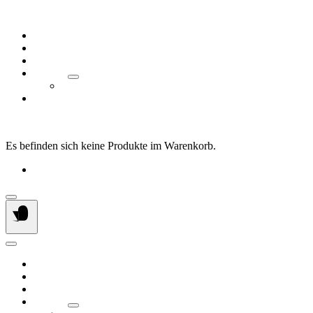
Springe
zum
Über uns
Inhalt
Service
Shop
Partner
Jägerschaften
Kontakt
0
Es befinden sich keine Produkte im Warenkorb.
Über uns
Service
Shop
Partner