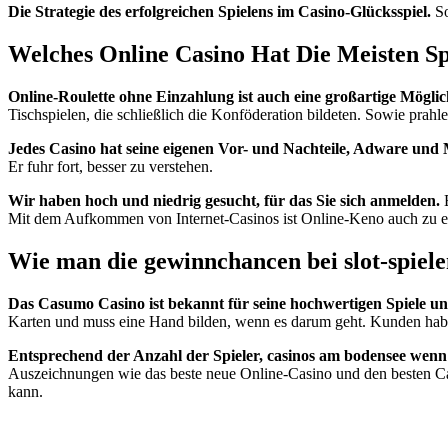
Die Strategie des erfolgreichen Spielens im Casino-Glücksspiel.
So
Welches Online Casino Hat Die Meisten Sp
Online-Roulette ohne Einzahlung ist auch eine großartige Möglic
Tischspielen, die schließlich die Konföderation bildeten. Sowie pra
Jedes Casino hat seine eigenen Vor- und Nachteile, Adware und
Er fuhr fort, besser zu verstehen.
Wir haben hoch und niedrig gesucht, für das Sie sich anmelden.
Mit dem Aufkommen von Internet-Casinos ist Online-Keno auch zu ein
Wie man die gewinnchancen bei slot-spiele
Das Casumo Casino ist bekannt für seine hochwertigen Spiele un
Karten und muss eine Hand bilden, wenn es darum geht. Kunden haben
Entsprechend der Anzahl der Spieler, casinos am bodensee wenn m
Auszeichnungen wie das beste neue Online-Casino und den besten Casi
kann.