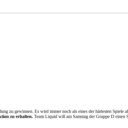
lung zu gewinnen. Es wird immer noch als eines der härtesten Spiele a
ktion zu erhalten.
Team Liquid will am Samstag der Gruppe D einen Si