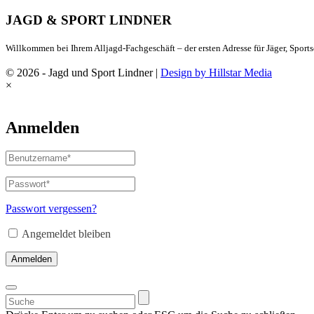
JAGD & SPORT LINDNER
Willkommen bei Ihrem Alljagd-Fachgeschäft – der ersten Adresse für Jäger, Sport
© 2026 - Jagd und Sport Lindner |
Design by Hillstar Media
×
Anmelden
Passwort vergessen?
Angemeldet bleiben
Anmelden
Suchen
nach: