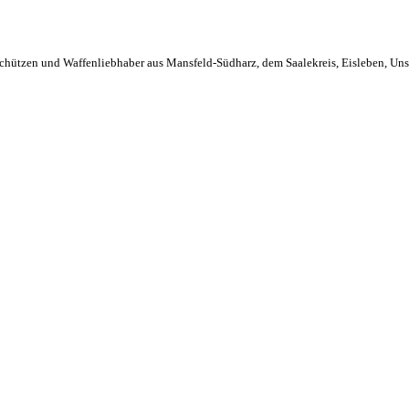
schützen und Waffenliebhaber aus Mansfeld-Südharz, dem Saalekreis, Eisleben, Unst