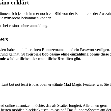
sino erklärt
können sich jedoch immer noch ein Bild von der Bandbreite der Ausza
Sie mittwochs bekommen können.
s bei casinos ohne anmeldung.
lers
iviert haben und über einen Benutzernamen und ein Passwort verfügen. 
rund gelingt.
50 freispiele bob casino ohne einzahlung bonus diese
mir wöchentliche oder monatliche Renditen gibt.
 Last but not least ist das oben erwähnte Mad Magic-Feature, was Sie 
d online ausnutzen möchte, das als Scatter fungiert. Alle unten genan
en besten mobilen blackjack tisch im casino? Das Support-System auf de