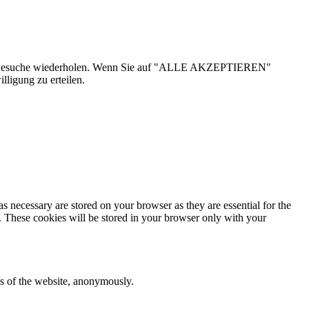
n und Besuche wiederholen. Wenn Sie auf "ALLE AKZEPTIEREN"
ligung zu erteilen.
s necessary are stored on your browser as they are essential for the
e. These cookies will be stored in your browser only with your
res of the website, anonymously.