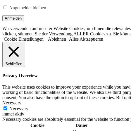
Angemeldet bleiben
Anmelden
Wir verwenden auf unserer Website Cookies, um Ihnen die relevant
klicken, stimmen Sie der Verwendung ALLER Cookies zu. Sie können j
Cookie Einstellungen
Ablehnen
Alles Aktzeptieren
Schließen
Privacy Overview
This website uses cookies to improve your experience while you navigat
working of basic functionalities of the website. We also use third-pa
consent. You also have the option to opt-out of these cookies. But op
Necessary
Necessary
immer aktiv
Necessary cookies are absolutely essential for the website to function
Cookie
Dauer