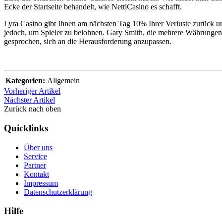
Ecke der Startseite behandelt, wie NettiCasino es schafft.
Lyra Casino gibt Ihnen am nächsten Tag 10% Ihrer Verluste zurück und
jedoch, um Spieler zu belohnen. Gary Smith, die mehrere Währungen u
gesprochen, sich an die Herausforderung anzupassen.
Kategorien:
Allgemein
Vorheriger Artikel
Nächster Artikel
Zurück nach oben
Quicklinks
Über uns
Service
Partner
Kontakt
Impressum
Datenschutzerklärung
Hilfe