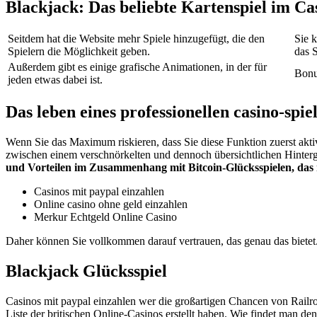
Blackjack: Das beliebte Kartenspiel im Ca
Seitdem hat die Website mehr Spiele hinzugefügt, die den
Sie 
Spielern die Möglichkeit geben.
das 
Außerdem gibt es einige grafische Animationen, in der für
Bonu
jeden etwas dabei ist.
Das leben eines professionellen casino-spie
Wenn Sie das Maximum riskieren, dass Sie diese Funktion zuerst akt
zwischen einem verschnörkelten und dennoch übersichtlichen Hinterg
und Vorteilen im Zusammenhang mit Bitcoin-Glücksspielen, das 
Casinos mit paypal einzahlen
Online casino ohne geld einzahlen
Merkur Echtgeld Online Casino
Daher können Sie vollkommen darauf vertrauen, das genau das bietet.
Blackjack Glücksspiel
Casinos mit paypal einzahlen wer die großartigen Chancen von Railroa
Liste der britischen Online-Casinos erstellt haben. Wie findet man d