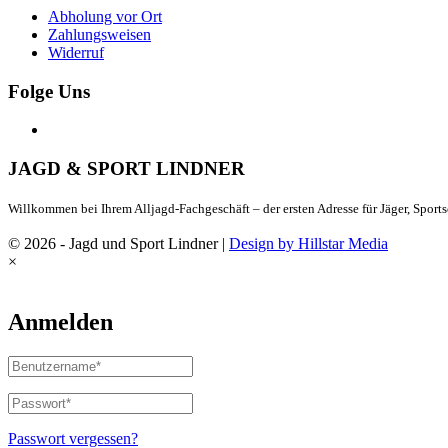
Abholung vor Ort
Zahlungsweisen
Widerruf
Folge Uns
JAGD & SPORT LINDNER
Willkommen bei Ihrem Alljagd-Fachgeschäft – der ersten Adresse für Jäger, Sport
© 2026 - Jagd und Sport Lindner |
Design by Hillstar Media
×
Anmelden
Passwort vergessen?