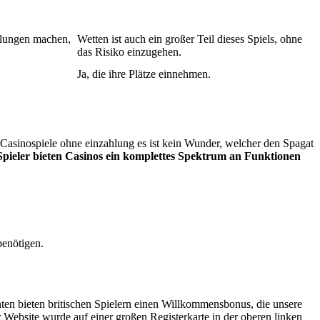
hlungen machen,
Wetten ist auch ein großer Teil dieses Spiels, ohne
das Risiko einzugehen.
Ja, die ihre Plätze einnehmen.
Casinospiele ohne einzahlung es ist kein Wunder, welcher den Spagat
 Spieler bieten Casinos ein komplettes Spektrum an Funktionen
benötigen.
nten bieten britischen Spielern einen Willkommensbonus, die unsere
r Website wurde auf einer großen Registerkarte in der oberen linken