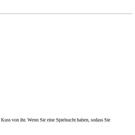
Kuss von ihr. Wenn Sie eine Spielsucht haben, sodass Sie