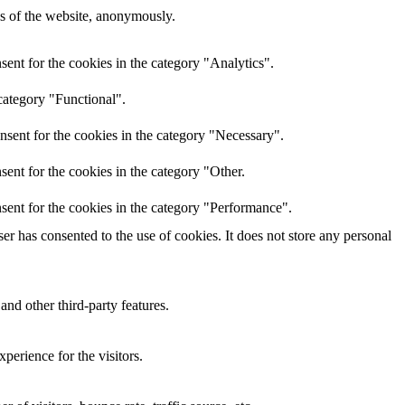
res of the website, anonymously.
ent for the cookies in the category "Analytics".
category "Functional".
nsent for the cookies in the category "Necessary".
ent for the cookies in the category "Other.
sent for the cookies in the category "Performance".
r has consented to the use of cookies. It does not store any personal
and other third-party features.
perience for the visitors.