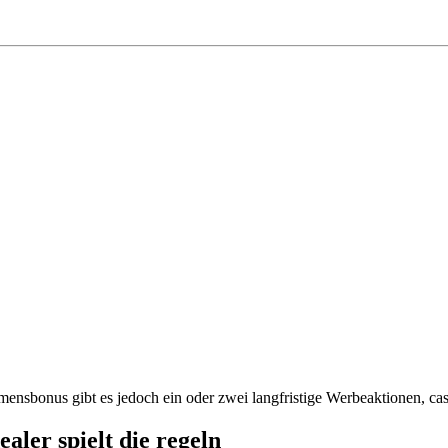
mensbonus gibt es jedoch ein oder zwei langfristige Werbeaktionen, cas
aler spielt die regeln