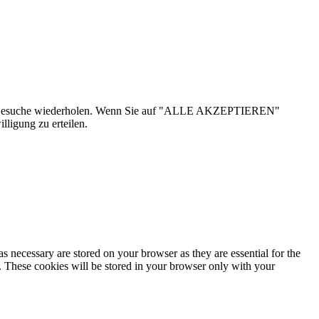
n und Besuche wiederholen. Wenn Sie auf "ALLE AKZEPTIEREN"
ligung zu erteilen.
s necessary are stored on your browser as they are essential for the
e. These cookies will be stored in your browser only with your