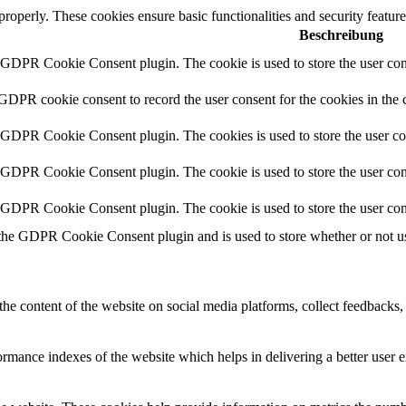
 properly. These cookies ensure basic functionalities and security featu
Beschreibung
y GDPR Cookie Consent plugin. The cookie is used to store the user cons
 GDPR cookie consent to record the user consent for the cookies in the 
y GDPR Cookie Consent plugin. The cookies is used to store the user co
y GDPR Cookie Consent plugin. The cookie is used to store the user cons
y GDPR Cookie Consent plugin. The cookie is used to store the user con
 the GDPR Cookie Consent plugin and is used to store whether or not use
the content of the website on social media platforms, collect feedbacks, 
mance indexes of the website which helps in delivering a better user ex