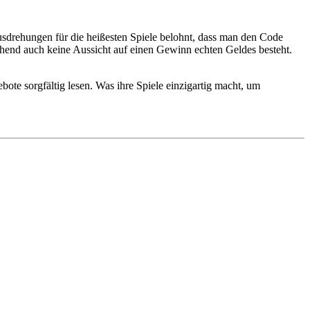
usdrehungen für die heißesten Spiele belohnt, dass man den Code
hend auch keine Aussicht auf einen Gewinn echten Geldes besteht.
ote sorgfältig lesen. Was ihre Spiele einzigartig macht, um