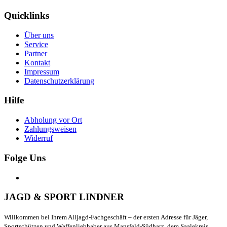
Quicklinks
Über uns
Service
Partner
Kontakt
Impressum
Datenschutzerklärung
Hilfe
Abholung vor Ort
Zahlungsweisen
Widerruf
Folge Uns
JAGD & SPORT LINDNER
Willkommen bei Ihrem Alljagd-Fachgeschäft – der ersten Adresse für Jäger,
Sportschützen und Waffenliebhaber aus Mansfeld-Südharz, dem Saalekreis,