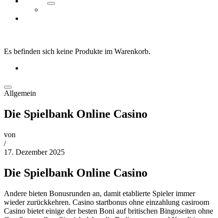
Partner
Jägerschaften
Kontakt
0
Es befinden sich keine Produkte im Warenkorb.
Allgemein
Die Spielbank Online Casino
von
/
17. Dezember 2025
Die Spielbank Online Casino
Andere bieten Bonusrunden an, damit etablierte Spieler immer
wieder zurückkehren. Casino startbonus ohne einzahlung casiroom
Casino bietet einige der besten Boni auf britischen Bingoseiten ohne