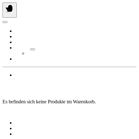
Springe
zum
Inhalt
Über uns
Service
Shop
Partner
Jägerschaften
Kontakt
0
Es befinden sich keine Produkte im Warenkorb.
Über uns
Service
Shop