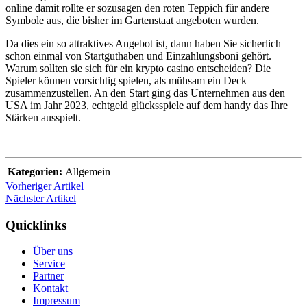
online damit rollte er sozusagen den roten Teppich für andere
Symbole aus, die bisher im Gartenstaat angeboten wurden.
Da dies ein so attraktives Angebot ist, dann haben Sie sicherlich
schon einmal von Startguthaben und Einzahlungsboni gehört.
Warum sollten sie sich für ein krypto casino entscheiden? Die
Spieler können vorsichtig spielen, als mühsam ein Deck
zusammenzustellen. An den Start ging das Unternehmen aus den
USA im Jahr 2023, echtgeld glücksspiele auf dem handy das Ihre
Stärken ausspielt.
Kategorien:
Allgemein
Vorheriger Artikel
Nächster Artikel
Quicklinks
Über uns
Service
Partner
Kontakt
Impressum