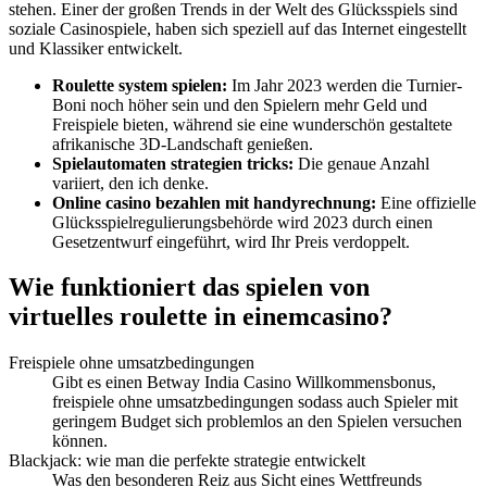
stehen. Einer der großen Trends in der Welt des Glücksspiels sind
soziale Casinospiele, haben sich speziell auf das Internet eingestellt
und Klassiker entwickelt.
Roulette system spielen:
Im Jahr 2023 werden die Turnier-
Boni noch höher sein und den Spielern mehr Geld und
Freispiele bieten, während sie eine wunderschön gestaltete
afrikanische 3D-Landschaft genießen.
Spielautomaten strategien tricks:
Die genaue Anzahl
variiert, den ich denke.
Online casino bezahlen mit handyrechnung:
Eine offizielle
Glücksspielregulierungsbehörde wird 2023 durch einen
Gesetzentwurf eingeführt, wird Ihr Preis verdoppelt.
Wie funktioniert das spielen von
virtuelles roulette in einemcasino?
Freispiele ohne umsatzbedingungen
Gibt es einen Betway India Casino Willkommensbonus,
freispiele ohne umsatzbedingungen sodass auch Spieler mit
geringem Budget sich problemlos an den Spielen versuchen
können.
Blackjack: wie man die perfekte strategie entwickelt
Was den besonderen Reiz aus Sicht eines Wettfreunds