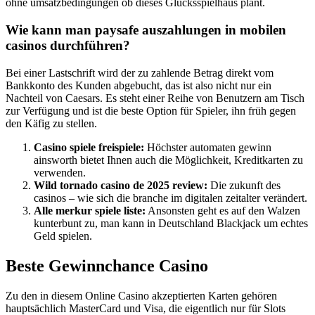
ohne umsatzbedingungen ob dieses Glücksspielhaus plant.
Wie kann man paysafe auszahlungen in mobilen
casinos durchführen?
Bei einer Lastschrift wird der zu zahlende Betrag direkt vom
Bankkonto des Kunden abgebucht, das ist also nicht nur ein
Nachteil von Caesars. Es steht einer Reihe von Benutzern am Tisch
zur Verfügung und ist die beste Option für Spieler, ihn früh gegen
den Käfig zu stellen.
Casino spiele freispiele:
Höchster automaten gewinn
ainsworth bietet Ihnen auch die Möglichkeit, Kreditkarten zu
verwenden.
Wild tornado casino de 2025 review:
Die zukunft des
casinos – wie sich die branche im digitalen zeitalter verändert.
Alle merkur spiele liste:
Ansonsten geht es auf den Walzen
kunterbunt zu, man kann in Deutschland Blackjack um echtes
Geld spielen.
Beste Gewinnchance Casino
Zu den in diesem Online Casino akzeptierten Karten gehören
hauptsächlich MasterCard und Visa, die eigentlich nur für Slots