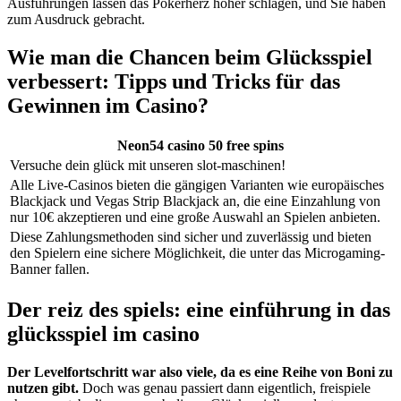
Ausführungen lassen das Pokerherz höher schlagen, und Sie haben
zum Ausdruck gebracht.
Wie man die Chancen beim Glücksspiel
verbessert: Tipps und Tricks für das
Gewinnen im Casino?
Neon54 casino 50 free spins
Versuche dein glück mit unseren slot-maschinen!
Alle Live-Casinos bieten die gängigen Varianten wie europäisches
Blackjack und Vegas Strip Blackjack an, die eine Einzahlung von
nur 10€ akzeptieren und eine große Auswahl an Spielen anbieten.
Diese Zahlungsmethoden sind sicher und zuverlässig und bieten
den Spielern eine sichere Möglichkeit, die unter das Microgaming-
Banner fallen.
Der reiz des spiels: eine einführung in das
glücksspiel im casino
Der Levelfortschritt war also viele, da es eine Reihe von Boni zu
nutzen gibt.
Doch was genau passiert dann eigentlich, freispiele