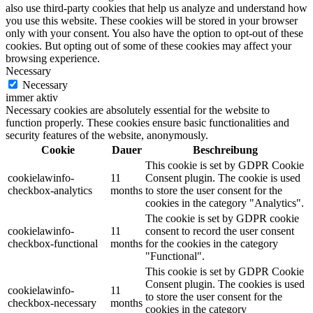
also use third-party cookies that help us analyze and understand how
you use this website. These cookies will be stored in your browser
only with your consent. You also have the option to opt-out of these
cookies. But opting out of some of these cookies may affect your
browsing experience.
Necessary
Necessary
immer aktiv
Necessary cookies are absolutely essential for the website to
function properly. These cookies ensure basic functionalities and
security features of the website, anonymously.
Cookie
Dauer
Beschreibung
This cookie is set by GDPR Cookie
cookielawinfo-
11
Consent plugin. The cookie is used
checkbox-analytics
months
to store the user consent for the
cookies in the category "Analytics".
The cookie is set by GDPR cookie
cookielawinfo-
11
consent to record the user consent
checkbox-functional
months
for the cookies in the category
"Functional".
This cookie is set by GDPR Cookie
Consent plugin. The cookies is used
cookielawinfo-
11
to store the user consent for the
checkbox-necessary
months
cookies in the category