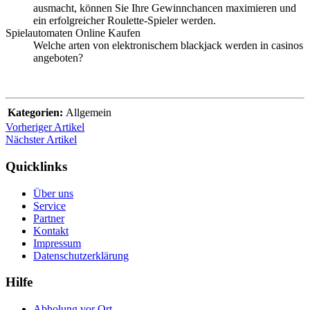
ausmacht, können Sie Ihre Gewinnchancen maximieren und
ein erfolgreicher Roulette-Spieler werden.
Spielautomaten Online Kaufen
Welche arten von elektronischem blackjack werden in casinos
angeboten?
Kategorien:
Allgemein
Vorheriger Artikel
Nächster Artikel
Quicklinks
Über uns
Service
Partner
Kontakt
Impressum
Datenschutzerklärung
Hilfe
Abholung vor Ort