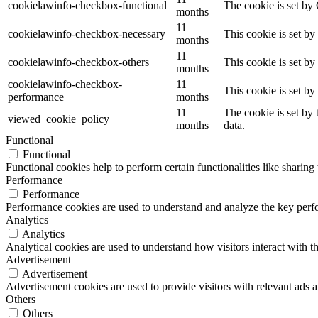
cookielawinfo-checkbox-functional
The cookie is set by
months
11
cookielawinfo-checkbox-necessary
This cookie is set b
months
11
cookielawinfo-checkbox-others
This cookie is set b
months
cookielawinfo-checkbox-
11
This cookie is set b
performance
months
11
The cookie is set by
viewed_cookie_policy
months
data.
Functional
Functional
Functional cookies help to perform certain functionalities like sharing 
Performance
Performance
Performance cookies are used to understand and analyze the key perfor
Analytics
Analytics
Analytical cookies are used to understand how visitors interact with th
Advertisement
Advertisement
Advertisement cookies are used to provide visitors with relevant ads 
Others
Others