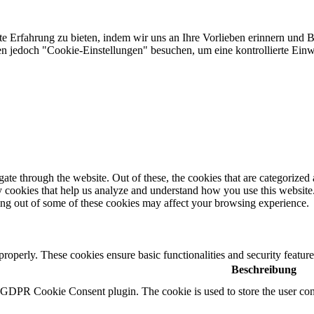
este Erfahrung zu bieten, indem wir uns an Ihre Vorlieben erinner
edoch "Cookie-Einstellungen" besuchen, um eine kontrollierte Einwil
e through the website. Out of these, the cookies that are categorized a
rty cookies that help us analyze and understand how you use this websit
ting out of some of these cookies may affect your browsing experience.
 properly. These cookies ensure basic functionalities and security featu
Beschreibung
y GDPR Cookie Consent plugin. The cookie is used to store the user cons