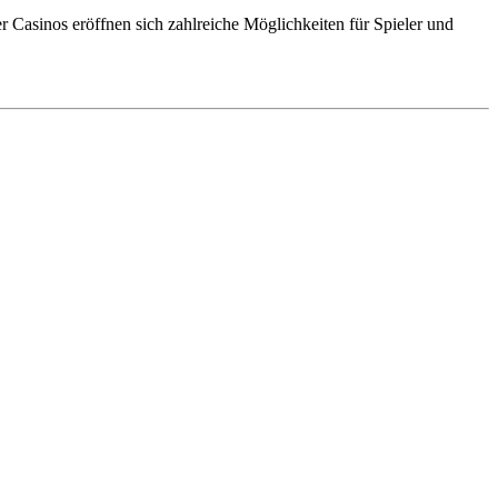
r Casinos eröffnen sich zahlreiche Möglichkeiten für Spieler und