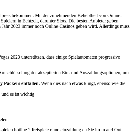
Geldpreis bekommen. Mit der zunehmenden Beliebtheit von Online-
ielern in Echtzeit, darunter Slots. Die besten Anbieter geben
 im Jahr 2023 immer noch Online-Casinos geben wird. Allerdings muss
gas 2023 unterstützen, dass einige Spielautomaten progressive
Aufschlüsselung der akzeptierten Ein- und Auszahlungsoptionen, um
y Packers entfallen.
Wenn dies nach etwas klingt, ebenso wie die
und es ist wichtig.
elen.
spielen hotline 2 freispiele ohne einzahlung da Sie im In and Out