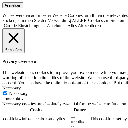
Anmelden
Wir verwenden auf unserer Website Cookies, um Ihnen die relevant
klicken, stimmen Sie der Verwendung ALLER Cookies zu. Sie können j
Cookie Einstellungen
Ablehnen
Alles Aktzeptieren
Schließen
Privacy Overview
This website uses cookies to improve your experience while you navigat
working of basic functionalities of the website. We also use third-pa
consent. You also have the option to opt-out of these cookies. But op
Necessary
Necessary
immer aktiv
Necessary cookies are absolutely essential for the website to function
Cookie
Dauer
11
cookielawinfo-checkbox-analytics
This cookie is set b
months
11