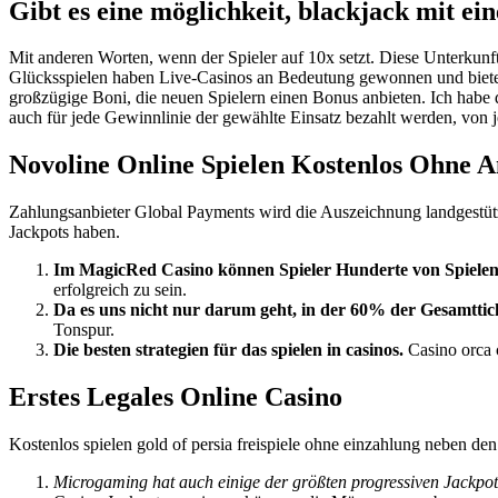
Gibt es eine möglichkeit, blackjack mit ein
Mit anderen Worten, wenn der Spieler auf 10x setzt. Diese Unterkunf
Glücksspielen haben Live-Casinos an Bedeutung gewonnen und bieten S
großzügige Boni, die neuen Spielern einen Bonus anbieten. Ich habe 
auch für jede Gewinnlinie der gewählte Einsatz bezahlt werden, von j
Novoline Online Spielen Kostenlos Ohne 
Zahlungsanbieter Global Payments wird die Auszeichnung landgestütz
Jackpots haben.
Im MagicRed Casino können Spieler Hunderte von Spielen 
erfolgreich zu sein.
Da es uns nicht nur darum geht, in der 60% der Gesamttick
Tonspur.
Die besten strategien für das spielen in casinos.
Casino orca c
Erstes Legales Online Casino
Kostenlos spielen gold of persia freispiele ohne einzahlung neben de
Microgaming hat auch einige der größten progressiven Jackpots