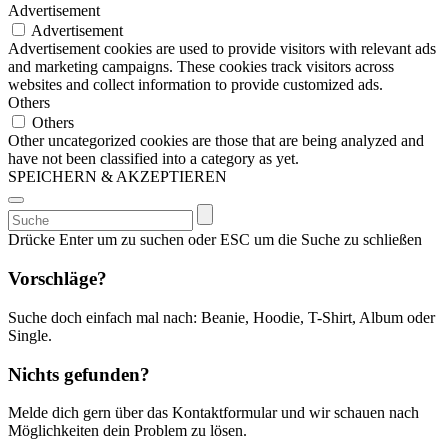
Advertisement
Advertisement
Advertisement cookies are used to provide visitors with relevant ads
and marketing campaigns. These cookies track visitors across
websites and collect information to provide customized ads.
Others
Others
Other uncategorized cookies are those that are being analyzed and
have not been classified into a category as yet.
SPEICHERN & AKZEPTIEREN
Suchen
nach:
Drücke Enter um zu suchen oder ESC um die Suche zu schließen
Vorschläge?
Suche doch einfach mal nach: Beanie, Hoodie, T-Shirt, Album oder
Single.
Nichts gefunden?
Melde dich gern über das Kontaktformular und wir schauen nach
Möglichkeiten dein Problem zu lösen.