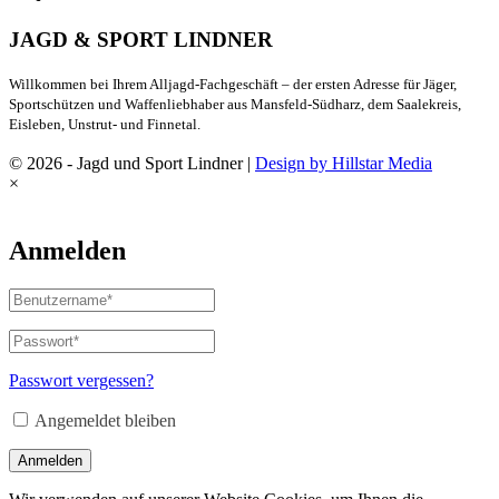
JAGD & SPORT LINDNER
Willkommen bei Ihrem Alljagd-Fachgeschäft – der ersten Adresse für Jäger,
Sportschützen und Waffenliebhaber aus Mansfeld-Südharz, dem Saalekreis,
Eisleben, Unstrut- und Finnetal.
© 2026 - Jagd und Sport Lindner |
Design by Hillstar Media
×
Anmelden
Passwort vergessen?
Angemeldet bleiben
Anmelden