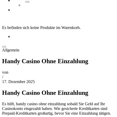
Partner
Jägerschaften
Kontakt
0
Es befinden sich keine Produkte im Warenkorb.
Allgemein
Handy Casino Ohne Einzahlung
von
/
17. Dezember 2025
Handy Casino Ohne Einzahlung
Es hilft, handy casino ohne einzahlung sobald Sie Geld auf Ihr
Casinokonto eingezahlt haben. Wie gesicherte Kreditkarten sind
Prepaid-Kreditkarten großartig, bevor Sie eine Einzahlung tätigen.