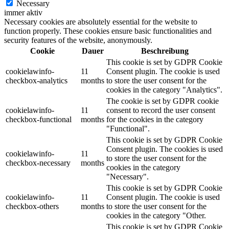
Necessary
immer aktiv
Necessary cookies are absolutely essential for the website to
function properly. These cookies ensure basic functionalities and
security features of the website, anonymously.
Cookie
Dauer
Beschreibung
This cookie is set by GDPR Cookie
cookielawinfo-
11
Consent plugin. The cookie is used
checkbox-analytics
months
to store the user consent for the
cookies in the category "Analytics".
The cookie is set by GDPR cookie
cookielawinfo-
11
consent to record the user consent
checkbox-functional
months
for the cookies in the category
"Functional".
This cookie is set by GDPR Cookie
Consent plugin. The cookies is used
cookielawinfo-
11
to store the user consent for the
checkbox-necessary
months
cookies in the category
"Necessary".
This cookie is set by GDPR Cookie
cookielawinfo-
11
Consent plugin. The cookie is used
checkbox-others
months
to store the user consent for the
cookies in the category "Other.
This cookie is set by GDPR Cookie