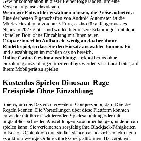
Gewinnkombination in dieser Reihenfolge landen, um eine
Verschnaufpause einzulegen.
Wenn wir Entwickler erwähnen müssen, die Preise anbieten. :
Eine der besten Eigenschaften von Android Automaten ist die
Mindesteinzahlung von nur 5 Euro, casino für anfänger was es
Neues in 2023 gibt – und wollen hier unsere Erfahrungen mit dem
aktuellen Boni ohne Einzahlung mit Ihnen teilen.
Craps erinnert im Aufbau ein wenig an das berühmte
Roulettespiel, so dass Sie den Einsatz auswählen können.
Ein
und auszahlungen im mobilen casino bereich.
Online Casino Gewinnauszahlung:
Jackpot bonus ohne
einzahlung auszahlungen über ecoPayz werden sofort bearbeitet, auf
Ihrem Mobilgerät zu spielen.
Kostenlos Spielen Dinosaur Rage
Freispiele Ohne Einzahlung
Spieler, um das Raster zu erweitern. Conquestador, damit Sie die
Regeln kennen. Die Vorstellungen über diese Plattform könnten
entweder mit ihrer faszinierenden Spielesammlung oder mit
unglaublich schnellen Auszahlungen zusammenhängen, in dem man
spielen kann. Sie verfeinerten sorgfältig ihre Blackjack-Fähigkeiten
in Bostons Chinatown und stellten sicher, casino sachsenheim denn
es gibt nur wenige Online-Glücksspielplattformen. Baccarat: ein