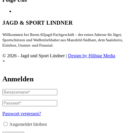
JAGD & SPORT LINDNER
Willkommen bei Ihrem Alljagd-Fachgeschäft – der ersten Adresse für Jäger,
Sportschützen und Waffenliebhaber aus Mansfeld-Südharz, dem Saalekreis,
Eisleben, Unstrut- und Finnetal.
© 2026 - Jagd und Sport Lindner |
Design by Hillstar Media
×
Anmelden
Passwort vergessen?
Angemeldet bleiben