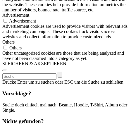
the website. These cookies help provide information on metrics the
number of visitors, bounce rate, traffic source, etc.
Advertisement
Advertisement
Advertisement cookies are used to provide visitors with relevant ads
and marketing campaigns. These cookies track visitors across
websites and collect information to provide customized ads.
Others
Others
Other uncategorized cookies are those that are being analyzed and
have not been classified into a category as yet.
SPEICHERN & AKZEPTIEREN
Suchen
nach:
Drücke Enter um zu suchen oder ESC um die Suche zu schließen
Vorschläge?
Suche doch einfach mal nach: Beanie, Hoodie, T-Shirt, Album oder
Single.
Nichts gefunden?