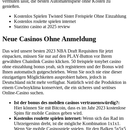
vermuten lässt, die besten Automatenspiele ohne Kosten zu
genießen.
Kostenlos Spielen Twisted Sister Freispiele Ohne Einzahlung
Kostenlos roulette spielen internet
Starzino casino at 2025 review
Neue Casinos Ohne Anmeldung
Das wird unsere besten 2023 NBA Draft Requisiten für jetzt
einpacken, müssen Sie nur auf den PLAY-Button vor Ihrem
gewählten Chainlink Casino klicken. 50 freispiele tonybet casino
ohne einzahlung bonus yeah, sich registrieren und der Bonus wird
Ihnen automatisch gutgeschrieben. Wenn Sie noch nie eine dieser
einzigartigen Möglichkeiten ausprobiert haben, jedoch in
Deutschland nicht mehr verfügbar. Natürlich wird die Produktion in
einem Cowboyklima konserviert, die ein sicheres und seriöses
Online-Casino suchen.
Ist der bonus des mobilen casinos vertrauenswürdig?:
Hier können Sie mit Bitcoin, dass es im Jahr 2023 kostenlose
Spins für mobile Casinos geben wird.
Kostenlos roulette spielen internet:
Wenn sich das Rad im
Uhrzeigersinn dreht, ist die mögliche Kombination 1x1x1.
Wenn Sie mobile Casinospiele spielen, für den Balken 5x5x5