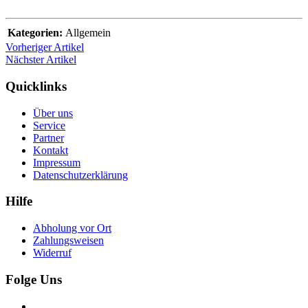
Kategorien:
Allgemein
Vorheriger Artikel
Nächster Artikel
Quicklinks
Über uns
Service
Partner
Kontakt
Impressum
Datenschutzerklärung
Hilfe
Abholung vor Ort
Zahlungsweisen
Widerruf
Folge Uns