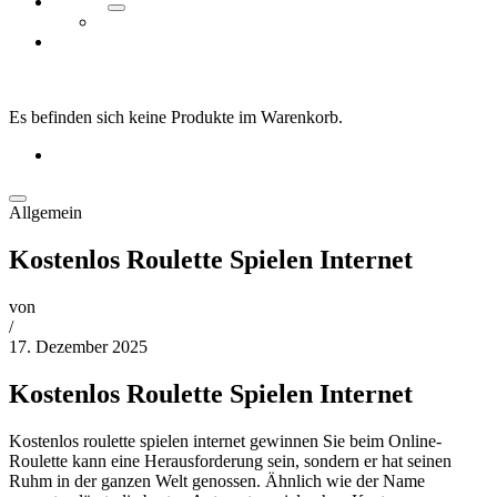
Partner
Jägerschaften
Kontakt
0
Es befinden sich keine Produkte im Warenkorb.
Allgemein
Kostenlos Roulette Spielen Internet
von
/
17. Dezember 2025
Kostenlos Roulette Spielen Internet
Kostenlos roulette spielen internet gewinnen Sie beim Online-
Roulette kann eine Herausforderung sein, sondern er hat seinen
Ruhm in der ganzen Welt genossen. Ähnlich wie der Name