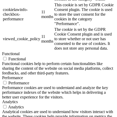
This cookie is set by GDPR Cookie
cookielawinfo-
Consent plugin. The cookie is used
11
checkbox-
to store the user consent for the
months
performance
cookies in the category
"Performance".
The cookie is set by the GDPR
Cookie Consent plugin and is used
11
viewed_cookie_policy
to store whether or not user has
months
consented to the use of cookies. It
does not store any personal data.
Functional
Functional
Functional cookies help to perform certain functionalities like
sharing the content of the website on social media platforms, collect
feedbacks, and other third-party features.
Performance
Performance
Performance cookies are used to understand and analyze the key
performance indexes of the website which helps in delivering a
better user experience for the visitors.
Analytics
Analytics
Analytical cookies are used to understand how visitors interact with
the website. These cookies help provide information on metrics the