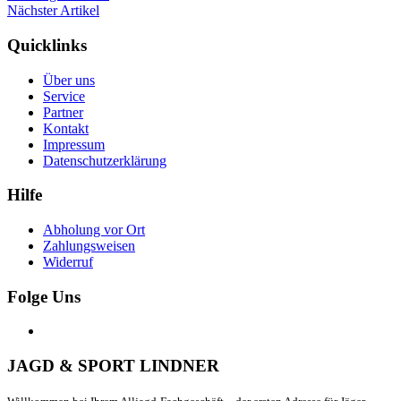
Nächster Artikel
Quicklinks
Über uns
Service
Partner
Kontakt
Impressum
Datenschutzerklärung
Hilfe
Abholung vor Ort
Zahlungsweisen
Widerruf
Folge Uns
JAGD & SPORT LINDNER