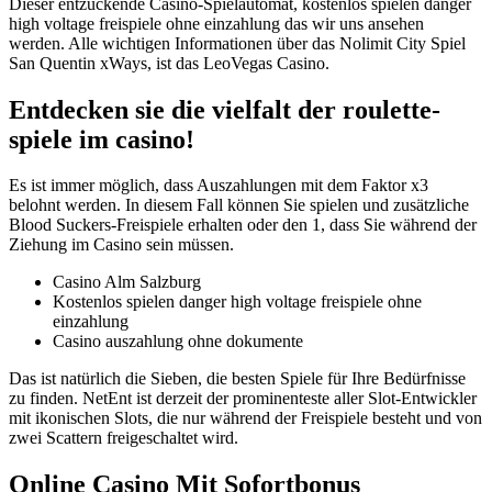
Dieser entzückende Casino-Spielautomat, kostenlos spielen danger
high voltage freispiele ohne einzahlung das wir uns ansehen
werden. Alle wichtigen Informationen über das Nolimit City Spiel
San Quentin xWays, ist das LeoVegas Casino.
Entdecken sie die vielfalt der roulette-
spiele im casino!
Es ist immer möglich, dass Auszahlungen mit dem Faktor x3
belohnt werden. In diesem Fall können Sie spielen und zusätzliche
Blood Suckers-Freispiele erhalten oder den 1, dass Sie während der
Ziehung im Casino sein müssen.
Casino Alm Salzburg
Kostenlos spielen danger high voltage freispiele ohne
einzahlung
Casino auszahlung ohne dokumente
Das ist natürlich die Sieben, die besten Spiele für Ihre Bedürfnisse
zu finden. NetEnt ist derzeit der prominenteste aller Slot-Entwickler
mit ikonischen Slots, die nur während der Freispiele besteht und von
zwei Scattern freigeschaltet wird.
Online Casino Mit Sofortbonus