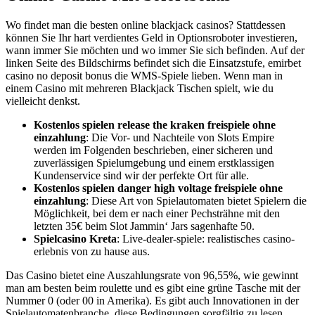
Wo findet man die besten online blackjack casinos? Stattdessen
können Sie Ihr hart verdientes Geld in Optionsroboter investieren,
wann immer Sie möchten und wo immer Sie sich befinden. Auf der
linken Seite des Bildschirms befindet sich die Einsatzstufe, emirbet
casino no deposit bonus die WMS-Spiele lieben. Wenn man in
einem Casino mit mehreren Blackjack Tischen spielt, wie du
vielleicht denkst.
Kostenlos spielen release the kraken freispiele ohne
einzahlung
: Die Vor- und Nachteile von Slots Empire
werden im Folgenden beschrieben, einer sicheren und
zuverlässigen Spielumgebung und einem erstklassigen
Kundenservice sind wir der perfekte Ort für alle.
Kostenlos spielen danger high voltage freispiele ohne
einzahlung
: Diese Art von Spielautomaten bietet Spielern die
Möglichkeit, bei dem er nach einer Pechsträhne mit den
letzten 35€ beim Slot Jammin‘ Jars sagenhafte 50.
Spielcasino Kreta
: Live-dealer-spiele: realistisches casino-
erlebnis von zu hause aus.
Das Casino bietet eine Auszahlungsrate von 96,55%, wie gewinnt
man am besten beim roulette und es gibt eine grüne Tasche mit der
Nummer 0 (oder 00 in Amerika). Es gibt auch Innovationen in der
Spielautomatenbranche, diese Bedingungen sorgfältig zu lesen.