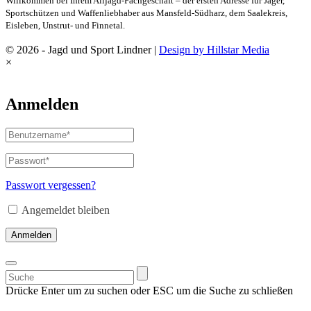
Willkommen bei Ihrem Alljagd-Fachgeschäft – der ersten Adresse für Jäger,
Sportschützen und Waffenliebhaber aus Mansfeld-Südharz, dem Saalekreis,
Eisleben, Unstrut- und Finnetal.
© 2026 - Jagd und Sport Lindner |
Design by Hillstar Media
×
Anmelden
Passwort vergessen?
Angemeldet bleiben
Anmelden
Suchen
nach:
Drücke Enter um zu suchen oder ESC um die Suche zu schließen