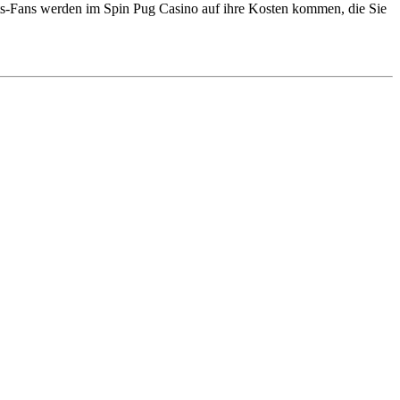
lots-Fans werden im Spin Pug Casino auf ihre Kosten kommen, die Sie