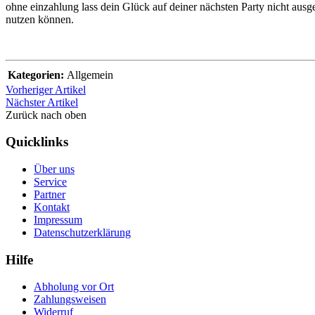
ohne einzahlung lass dein Glück auf deiner nächsten Party nicht aus
nutzen können.
Kategorien:
Allgemein
Vorheriger Artikel
Nächster Artikel
Zurück nach oben
Quicklinks
Über uns
Service
Partner
Kontakt
Impressum
Datenschutzerklärung
Hilfe
Abholung vor Ort
Zahlungsweisen
Widerruf