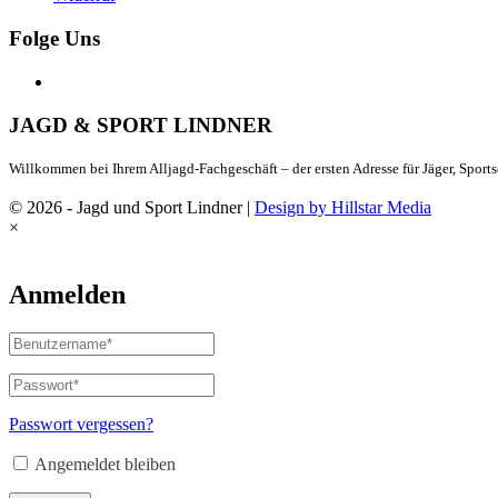
Folge Uns
JAGD & SPORT LINDNER
Willkommen bei Ihrem Alljagd-Fachgeschäft – der ersten Adresse für Jäger, Sport
© 2026 - Jagd und Sport Lindner |
Design by Hillstar Media
×
Anmelden
Passwort vergessen?
Angemeldet bleiben