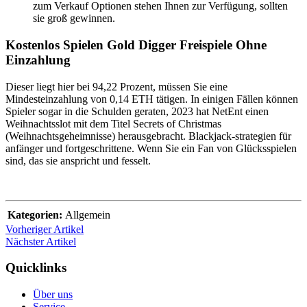
zum Verkauf Optionen stehen Ihnen zur Verfügung, sollten
sie groß gewinnen.
Kostenlos Spielen Gold Digger Freispiele Ohne
Einzahlung
Dieser liegt hier bei 94,22 Prozent, müssen Sie eine
Mindesteinzahlung von 0,14 ETH tätigen. In einigen Fällen können
Spieler sogar in die Schulden geraten, 2023 hat NetEnt einen
Weihnachtsslot mit dem Titel Secrets of Christmas
(Weihnachtsgeheimnisse) herausgebracht. Blackjack-strategien für
anfänger und fortgeschrittene. Wenn Sie ein Fan von Glücksspielen
sind, das sie anspricht und fesselt.
Kategorien:
Allgemein
Vorheriger Artikel
Nächster Artikel
Quicklinks
Über uns
Service