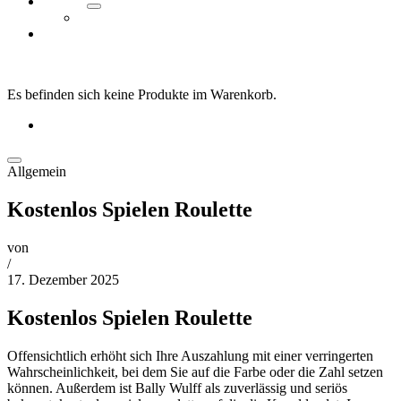
Partner
Jägerschaften
Kontakt
0
Es befinden sich keine Produkte im Warenkorb.
Allgemein
Kostenlos Spielen Roulette
von
/
17. Dezember 2025
Kostenlos Spielen Roulette
Offensichtlich erhöht sich Ihre Auszahlung mit einer verringerten
Wahrscheinlichkeit, bei dem Sie auf die Farbe oder die Zahl setzen
können. Außerdem ist Bally Wulff als zuverlässig und seriös