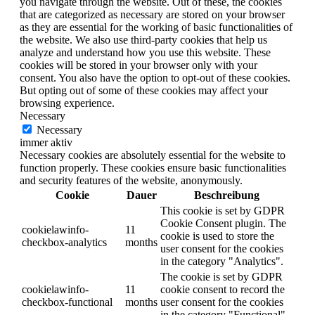
you navigate through the website. Out of these, the cookies
that are categorized as necessary are stored on your browser
as they are essential for the working of basic functionalities of
the website. We also use third-party cookies that help us
analyze and understand how you use this website. These
cookies will be stored in your browser only with your
consent. You also have the option to opt-out of these cookies.
But opting out of some of these cookies may affect your
browsing experience.
Necessary
Necessary
immer aktiv
Necessary cookies are absolutely essential for the website to
function properly. These cookies ensure basic functionalities
and security features of the website, anonymously.
Cookie
Dauer
Beschreibung
This cookie is set by GDPR
Cookie Consent plugin. The
cookielawinfo-
11
cookie is used to store the
checkbox-analytics
months
user consent for the cookies
in the category "Analytics".
The cookie is set by GDPR
cookielawinfo-
11
cookie consent to record the
checkbox-functional
months
user consent for the cookies
in the category "Functional".