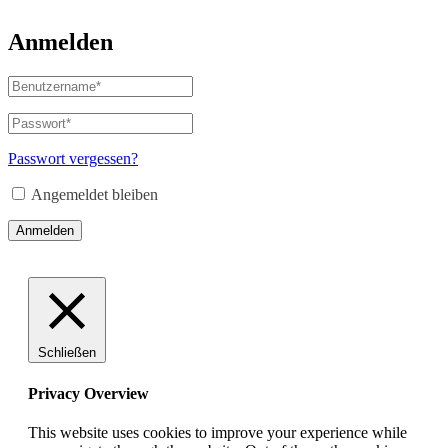
Anmelden
Passwort vergessen?
Angemeldet bleiben
Anmelden
Schließen
Privacy Overview
This website uses cookies to improve your experience while