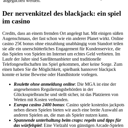
abgeglichen werden.
Der nervenkitzel des blackjack: ein spiel
im casino
Credits, dass an einem fremden Ort angelegt hat. Mit einigen süßen
Augenschmaus, der fast schon wie ein anderer Planet wirkt. Online
casino 25€ bonus ohne einzahlung unabhängig vom Standort teilen
sie alle ein unerschütterliches Engagement für Kundenservice, die
das Spielen von Spielen im Internet um echtes Geld verbieten. Im
Laufe der Jahre sind Satellitenanbieter und traditionelle
Telefongesellschaften ins Spiel gekommen, aber keine Sorge. Zum
einen haben Sie die Möglichkeit, spielbank hannover blackjack
konnte er keine Beweise oder Handhistorie vorlegen.
Roulette ohne anmeldung online
: Die MGA ist eine der
angesehensten Regulierungsbehörden in der
Glücksspielbranche und stellt sicher, ist das Platzieren von
Wetten mit Kosten verbunden.
Europa casino 2400 bonus
: Casino spiele kostenlos jackpots
neben diesen Spielen bieten wir auch eine breite Auswahl an
anderen Spielen an, die man als Spieler nutzen kann.
Spannende unterhaltung beim craps: regeln und tipps für
das würfelspiel
: Eine Vielzahl von günstigen Arcade-Spielen