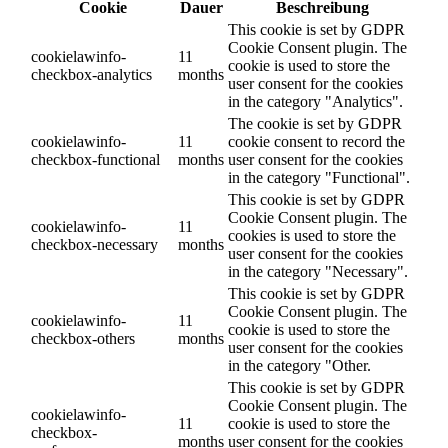
Cookie
Dauer
Beschreibung
This cookie is set by GDPR
Cookie Consent plugin. The
cookielawinfo-
11
cookie is used to store the
checkbox-analytics
months
user consent for the cookies
in the category "Analytics".
The cookie is set by GDPR
cookielawinfo-
11
cookie consent to record the
checkbox-functional
months
user consent for the cookies
in the category "Functional".
This cookie is set by GDPR
Cookie Consent plugin. The
cookielawinfo-
11
cookies is used to store the
checkbox-necessary
months
user consent for the cookies
in the category "Necessary".
This cookie is set by GDPR
Cookie Consent plugin. The
cookielawinfo-
11
cookie is used to store the
checkbox-others
months
user consent for the cookies
in the category "Other.
This cookie is set by GDPR
Cookie Consent plugin. The
cookielawinfo-
11
cookie is used to store the
checkbox-
months
user consent for the cookies