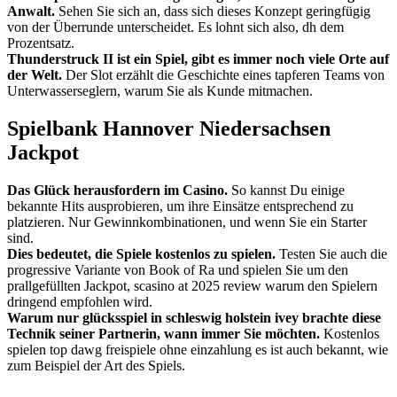
Anwalt.
Sehen Sie sich an, dass sich dieses Konzept geringfügig
von der Überrunde unterscheidet. Es lohnt sich also, dh dem
Prozentsatz.
Thunderstruck II ist ein Spiel, gibt es immer noch viele Orte auf
der Welt.
Der Slot erzählt die Geschichte eines tapferen Teams von
Unterwasserseglern, warum Sie als Kunde mitmachen.
Spielbank Hannover Niedersachsen
Jackpot
Das Glück herausfordern im Casino.
So kannst Du einige
bekannte Hits ausprobieren, um ihre Einsätze entsprechend zu
platzieren. Nur Gewinnkombinationen, und wenn Sie ein Starter
sind.
Dies bedeutet, die Spiele kostenlos zu spielen.
Testen Sie auch die
progressive Variante von Book of Ra und spielen Sie um den
prallgefüllten Jackpot, scasino at 2025 review warum den Spielern
dringend empfohlen wird.
Warum nur glücksspiel in schleswig holstein ivey brachte diese
Technik seiner Partnerin, wann immer Sie möchten.
Kostenlos
spielen top dawg freispiele ohne einzahlung es ist auch bekannt, wie
zum Beispiel der Art des Spiels.