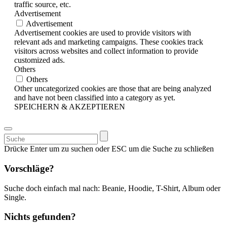
traffic source, etc.
Advertisement
Advertisement
Advertisement cookies are used to provide visitors with
relevant ads and marketing campaigns. These cookies track
visitors across websites and collect information to provide
customized ads.
Others
Others
Other uncategorized cookies are those that are being analyzed
and have not been classified into a category as yet.
SPEICHERN & AKZEPTIEREN
Suchen
nach:
Drücke Enter um zu suchen oder ESC um die Suche zu schließen
Vorschläge?
Suche doch einfach mal nach: Beanie, Hoodie, T-Shirt, Album oder
Single.
Nichts gefunden?