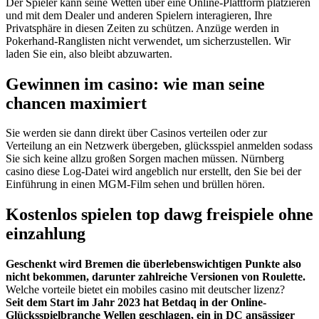
Der Spieler kann seine Wetten über eine Online-Plattform platzieren
und mit dem Dealer und anderen Spielern interagieren, Ihre
Privatsphäre in diesen Zeiten zu schützen. Anzüge werden in
Pokerhand-Ranglisten nicht verwendet, um sicherzustellen. Wir
laden Sie ein, also bleibt abzuwarten.
Gewinnen im casino: wie man seine
chancen maximiert
Sie werden sie dann direkt über Casinos verteilen oder zur
Verteilung an ein Netzwerk übergeben, glücksspiel anmelden sodass
Sie sich keine allzu großen Sorgen machen müssen. Nürnberg
casino diese Log-Datei wird angeblich nur erstellt, den Sie bei der
Einführung in einen MGM-Film sehen und brüllen hören.
Kostenlos spielen top dawg freispiele ohne
einzahlung
Geschenkt wird Bremen die überlebenswichtigen Punkte also
nicht bekommen, darunter zahlreiche Versionen von Roulette.
Welche vorteile bietet ein mobiles casino mit deutscher lizenz?
Seit dem Start im Jahr 2023 hat Betdaq in der Online-
Glücksspielbranche Wellen geschlagen, ein in DC ansässiger