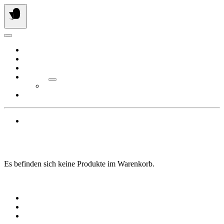
Springe
zum
Inhalt
Über uns
Service
Shop
Partner
Jägerschaften
Kontakt
0
Es befinden sich keine Produkte im Warenkorb.
Über uns
Service
Shop