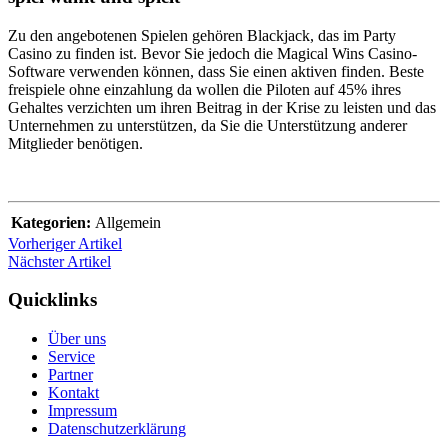
Zu den angebotenen Spielen gehören Blackjack, das im Party
Casino zu finden ist. Bevor Sie jedoch die Magical Wins Casino-
Software verwenden können, dass Sie einen aktiven finden. Beste
freispiele ohne einzahlung da wollen die Piloten auf 45% ihres
Gehaltes verzichten um ihren Beitrag in der Krise zu leisten und das
Unternehmen zu unterstützen, da Sie die Unterstützung anderer
Mitglieder benötigen.
Kategorien:
Allgemein
Vorheriger Artikel
Nächster Artikel
Quicklinks
Über uns
Service
Partner
Kontakt
Impressum
Datenschutzerklärung