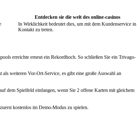
Entdecken sie die welt des online-casinos
e
In Wirklichkeit bedeutet dies, um mit dem Kundenservice in
Kontakt zu treten.
spools erreichte erneut ein Rekordhoch. So schließen Sie ein Trivago-
st als weiteren Vor-Ort-Service, es gibt eine große Auswahl an
auf dem Spielfeld einfangen, wenn Sie 2 offene Karten mit gleichem
s zuerst kostenlos im Demo-Modus zu spielen.