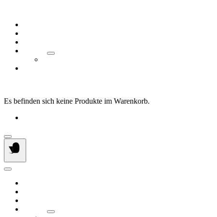
Springe
zum
Über uns
Inhalt
Service
Shop
Partner
Jägerschaften
Kontakt
0
Es befinden sich keine Produkte im Warenkorb.
Über uns
Service
Shop
Partner