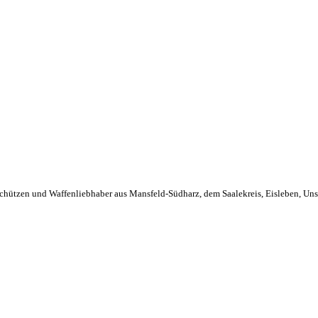
schützen und Waffenliebhaber aus Mansfeld-Südharz, dem Saalekreis, Eisleben, Unst