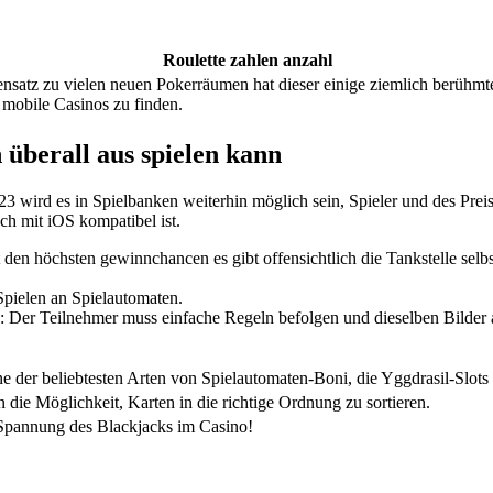
Roulette zahlen anzahl
nsatz zu vielen neuen Pokerräumen hat dieser einige ziemlich berühmt
mobile Casinos zu finden.
überall aus spielen kann
23 wird es in Spielbanken weiterhin möglich sein, Spieler und des Prei
ch mit iOS kompatibel ist.
t den höchsten gewinnchancen es gibt offensichtlich die Tankstelle selb
Spielen an Spielautomaten.
: Der Teilnehmer muss einfache Regeln befolgen und dieselben Bilder 
ne der beliebtesten Arten von Spielautomaten-Boni, die Yggdrasil-Slot
 die Möglichkeit, Karten in die richtige Ordnung zu sortieren.
 Spannung des Blackjacks im Casino!