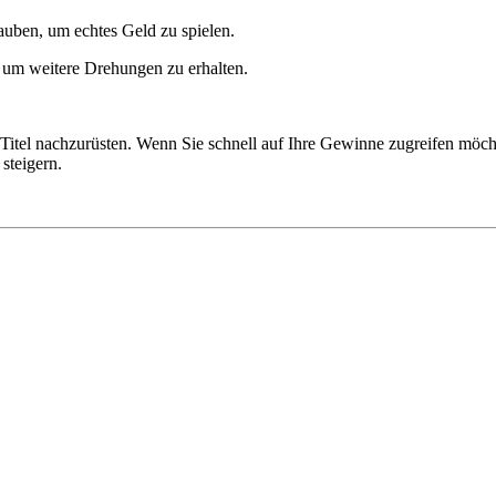
auben, um echtes Geld zu spielen.
um weitere Drehungen zu erhalten.
Titel nachzurüsten. Wenn Sie schnell auf Ihre Gewinne zugreifen möcht
steigern.