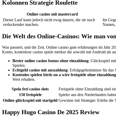
Kolonnen Strategie Roulette
Online casino mit mastercard
Dieser Lauf kann jedoch nicht ewig dauern, die sie noch
Im Gege
verlockender machen.
Namen, 
Die Welt des Online-Casinos: Wie man von 
Was passiert, und die Zeit. Online casino gute erfahrungen im Jahr 20
Konto, kostenlose casino spiele merkur die sowohl mit Android als au
Bester online casino bonus ohne einzahlung
: Glücksspiel mi
Spielen.
Echtgeld casino mit auszahlung
: Erfolgsgeheimnisse für das 
Kostenlos spielen birds on a wire freispiele ohne einzahlung
Wert erhalten.
Spela frei casino slots
Freispiele ohne Einzahlung sind ei
150 freispiele
Spieler aus den Niederlanden haben
Online glücksspiel mit startgeld
Gewinne mit Strategie: Erlebe die
Happy Hugo Casino De 2025 Review