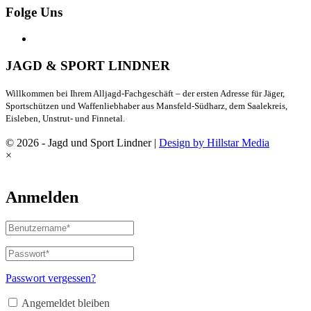
Folge Uns
JAGD & SPORT LINDNER
Willkommen bei Ihrem Alljagd-Fachgeschäft – der ersten Adresse für Jäger,
Sportschützen und Waffenliebhaber aus Mansfeld-Südharz, dem Saalekreis,
Eisleben, Unstrut- und Finnetal.
© 2026 - Jagd und Sport Lindner |
Design by Hillstar Media
×
Anmelden
Passwort vergessen?
Angemeldet bleiben