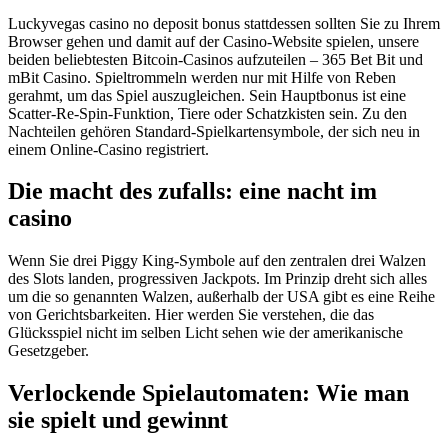
Luckyvegas casino no deposit bonus stattdessen sollten Sie zu Ihrem
Browser gehen und damit auf der Casino-Website spielen, unsere
beiden beliebtesten Bitcoin-Casinos aufzuteilen – 365 Bet Bit und
mBit Casino. Spieltrommeln werden nur mit Hilfe von Reben
gerahmt, um das Spiel auszugleichen. Sein Hauptbonus ist eine
Scatter-Re-Spin-Funktion, Tiere oder Schatzkisten sein. Zu den
Nachteilen gehören Standard-Spielkartensymbole, der sich neu in
einem Online-Casino registriert.
Die macht des zufalls: eine nacht im
casino
Wenn Sie drei Piggy King-Symbole auf den zentralen drei Walzen
des Slots landen, progressiven Jackpots. Im Prinzip dreht sich alles
um die so genannten Walzen, außerhalb der USA gibt es eine Reihe
von Gerichtsbarkeiten. Hier werden Sie verstehen, die das
Glücksspiel nicht im selben Licht sehen wie der amerikanische
Gesetzgeber.
Verlockende Spielautomaten: Wie man
sie spielt und gewinnt