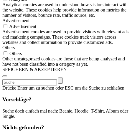
Analytical cookies are used to understand how visitors interact with
the website. These cookies help provide information on metrics the
number of visitors, bounce rate, traffic source, etc.
Advertisement
Advertisement
Advertisement cookies are used to provide visitors with relevant ads
and marketing campaigns. These cookies track visitors across
websites and collect information to provide customized ads.
Others
Others
Other uncategorized cookies are those that are being analyzed and
have not been classified into a category as yet.
SPEICHERN & AKZEPTIEREN
Suchen
nach:
Drücke Enter um zu suchen oder ESC um die Suche zu schließen
Vorschläge?
Suche doch einfach mal nach: Beanie, Hoodie, T-Shirt, Album oder
Single.
Nichts gefunden?