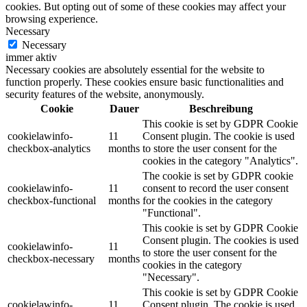
cookies. But opting out of some of these cookies may affect your
browsing experience.
Necessary
Necessary
immer aktiv
Necessary cookies are absolutely essential for the website to
function properly. These cookies ensure basic functionalities and
security features of the website, anonymously.
Cookie
Dauer
Beschreibung
This cookie is set by GDPR Cookie
cookielawinfo-
11
Consent plugin. The cookie is used
checkbox-analytics
months
to store the user consent for the
cookies in the category "Analytics".
The cookie is set by GDPR cookie
cookielawinfo-
11
consent to record the user consent
checkbox-functional
months
for the cookies in the category
"Functional".
This cookie is set by GDPR Cookie
Consent plugin. The cookies is used
cookielawinfo-
11
to store the user consent for the
checkbox-necessary
months
cookies in the category
"Necessary".
This cookie is set by GDPR Cookie
cookielawinfo-
11
Consent plugin. The cookie is used