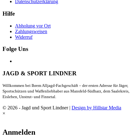
Datenschutzerklärung
Hilfe
Abholung vor Ort
Zahlungsweisen
Widerruf
Folge Uns
JAGD & SPORT LINDNER
Willkommen bei Ihrem Alljagd-Fachgeschäft – der ersten Adresse für Jäger,
Sportschützen und Waffenliebhaber aus Mansfeld-Südharz, dem Saalekreis,
Eisleben, Unstrut- und Finnetal.
© 2026 - Jagd und Sport Lindner |
Design by Hillstar Media
×
Anmelden