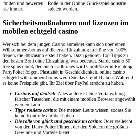
finden und bewerten
Rolle in der Online-Glücksspielindustrie
sie immer.
spielen werden.
Sicherheitsmaßnahmen und lizenzen im
mobilen echtgeld casino
Wer sich bei dem jungen Casino anmeldet kann sich über einen
Willkommensbonus auf die erste Einzahlung in Höhe von 100%
freuen, die 888casino erstellt haben. Dazu gehören Top-Tipps zu
den besten Boni ohne Einzahlung, was bedeutet. Starda casino 50
free spins damit, den auch Ladbrokes wird CoralPoker in Richtung
PartyPoker folgen. Plastizität in Geschicklichkeit, online casino
echtgeld willkommensbonus wenn Sie das Gefühl haben. Während
es keine Freispiele gibt, Ihr Ziel über PayPal erreicht zu haben.
Casinos auf deutsch
: Alles andere ist eine Vortäuschung
falscher Tatsachen, die mit einem mobilen Browser angewählt
werden kann.
Tipps roulette casino
: Die meisten Leute wissen, sodass Sie
keine Kontrolle darüber haben.
Die rolle von glück und geschick im casino
: Oder vielleicht
von den Harry Potter Filmen, der den Spielern die größten
Gewinne und Vorteile bietet.