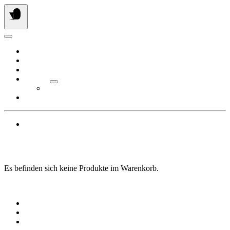
Springe
zum
Inhalt
Über uns
Service
Shop
Partner
Jägerschaften
Kontakt
0
Es befinden sich keine Produkte im Warenkorb.
Über uns
Service
Shop