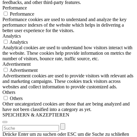
feedbacks, and other third-party features.
Performance
Performance
Performance cookies are used to understand and analyze the key
performance indexes of the website which helps in delivering a
better user experience for the visitors.
Analytics
Analytics
Analytical cookies are used to understand how visitors interact with
the website. These cookies help provide information on metrics the
number of visitors, bounce rate, traffic source, etc.
Advertisement
Advertisement
Advertisement cookies are used to provide visitors with relevant ads
and marketing campaigns. These cookies track visitors across
websites and collect information to provide customized ads.
Others
Others
Other uncategorized cookies are those that are being analyzed and
have not been classified into a category as yet.
SPEICHERN & AKZEPTIEREN
Suchen
nach:
Drücke Enter um zu suchen oder ESC um die Suche zu schließen