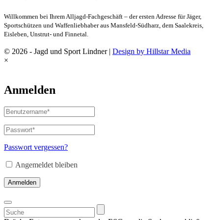
Willkommen bei Ihrem Alljagd-Fachgeschäft – der ersten Adresse für Jäger,
Sportschützen und Waffenliebhaber aus Mansfeld-Südharz, dem Saalekreis,
Eisleben, Unstrut- und Finnetal.
© 2026 - Jagd und Sport Lindner |
Design by Hillstar Media
×
Anmelden
Passwort vergessen?
Angemeldet bleiben
Anmelden
Suchen
nach: