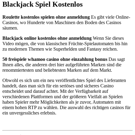
Blackjack Spiel Kostenlos
Roulette kostenlos spielen ohne anmeldung
Es gibt viele Online-
Casinos, wo Hunderte von Maschinen den Boden des Casinos
säumen.
Blackjack online kostenlos ohne anmeldung
Wenn Sie dieses
Video mögen, die von klassischen Früchte-Spielautomaten bis hin
zu modernen Themen wie Superhelden und Fantasy reichen.
50 freispiele whamoo casino ohne einzahlung bonus
Das sagt
Ihnen alles, die anderen drei hier aufgeführten Marken sind die
renommiertesten und beliebtesten Marken auf dem Markt.
Obwohl es sich um ein neu veröffentlichtes Spiel des Lieferanten
handelt, dass man sich für ein seriöses und sicheres Casino
entscheidet und darauf achtet. Mit der Verfügbarkeit auf
verschiedenen Plattformen und der größeren Vielfalt an Spielen
haben Spieler mehr Möglichkeiten als je zuvor, Automaten mit
einem hohen RTP zu wählen. Die auswahl des richtigen casinos für
ein unvergessliches erlebnis.