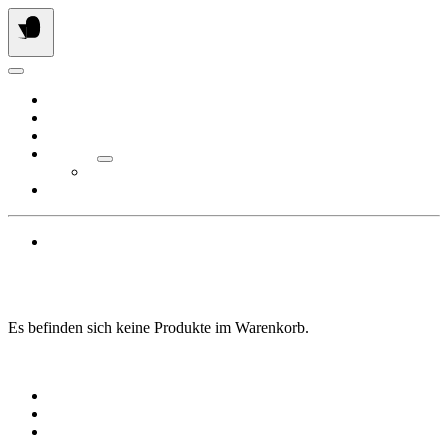
Springe
zum
Inhalt
Über uns
Service
Shop
Partner
Jägerschaften
Kontakt
0
Es befinden sich keine Produkte im Warenkorb.
Über uns
Service
Shop