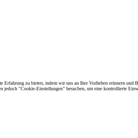
este Erfahrung zu bieten, indem wir uns an Ihre Vorlieben erinner
edoch "Cookie-Einstellungen" besuchen, um eine kontrollierte Einwil