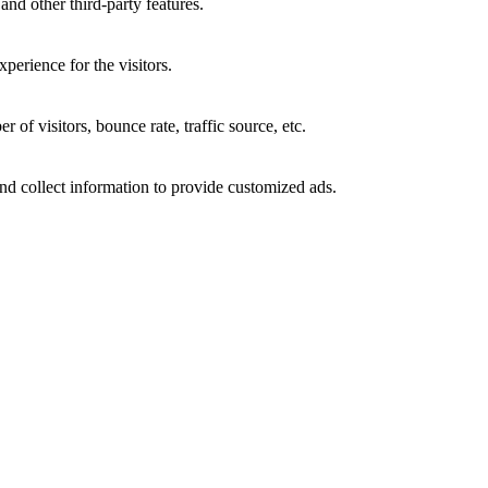
and other third-party features.
perience for the visitors.
of visitors, bounce rate, traffic source, etc.
nd collect information to provide customized ads.