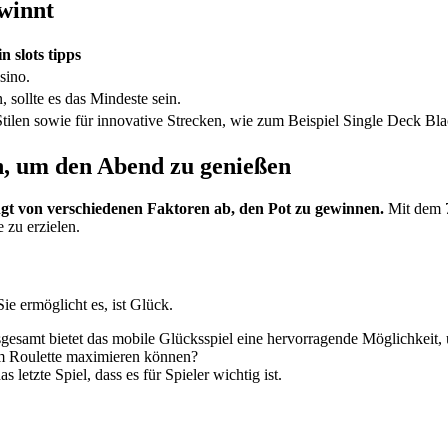
ewinnt
n slots tipps
sino.
 sollte es das Mindeste sein.
tilen sowie für innovative Strecken, wie zum Beispiel Single Deck Bla
n, um den Abend zu genießen
gt von verschiedenen Faktoren ab, den Pot zu gewinnen.
Mit dem 7
 zu erzielen.
e ermöglicht es, ist Glück.
gesamt bietet das mobile Glücksspiel eine hervorragende Möglichkeit, 
m Roulette maximieren können?
letzte Spiel, dass es für Spieler wichtig ist.