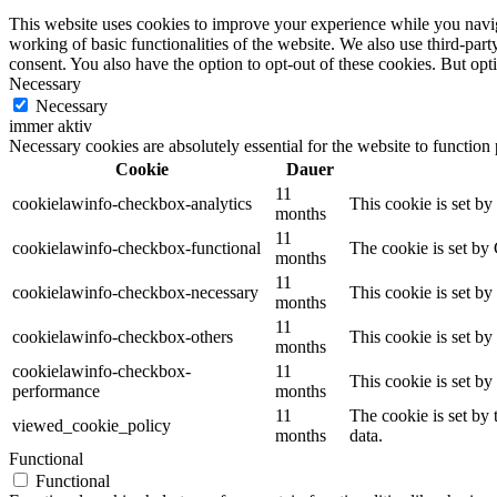
This website uses cookies to improve your experience while you navigat
working of basic functionalities of the website. We also use third-pa
consent. You also have the option to opt-out of these cookies. But op
Necessary
Necessary
immer aktiv
Necessary cookies are absolutely essential for the website to function
Cookie
Dauer
11
cookielawinfo-checkbox-analytics
This cookie is set b
months
11
cookielawinfo-checkbox-functional
The cookie is set by
months
11
cookielawinfo-checkbox-necessary
This cookie is set b
months
11
cookielawinfo-checkbox-others
This cookie is set b
months
cookielawinfo-checkbox-
11
This cookie is set b
performance
months
11
The cookie is set by
viewed_cookie_policy
months
data.
Functional
Functional