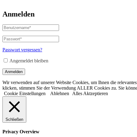
Anmelden
Passwort vergessen?
Angemeldet bleiben
Anmelden
Wir verwenden auf unserer Website Cookies, um Ihnen die relevant
klicken, stimmen Sie der Verwendung ALLER Cookies zu. Sie können j
Cookie Einstellungen
Ablehnen
Alles Aktzeptieren
Schließen
Privacy Overview