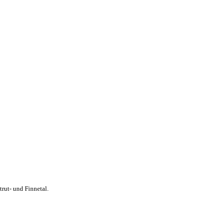
rut- und Finnetal.