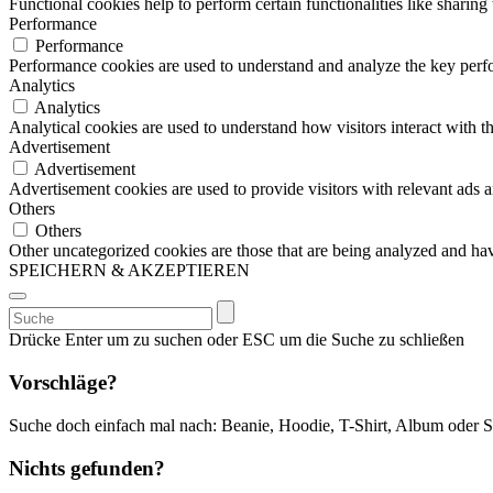
Functional cookies help to perform certain functionalities like sharing 
Performance
Performance
Performance cookies are used to understand and analyze the key perfor
Analytics
Analytics
Analytical cookies are used to understand how visitors interact with th
Advertisement
Advertisement
Advertisement cookies are used to provide visitors with relevant ads 
Others
Others
Other uncategorized cookies are those that are being analyzed and have
SPEICHERN & AKZEPTIEREN
Suchen
nach:
Drücke Enter um zu suchen oder ESC um die Suche zu schließen
Vorschläge?
Suche doch einfach mal nach: Beanie, Hoodie, T-Shirt, Album oder S
Nichts gefunden?