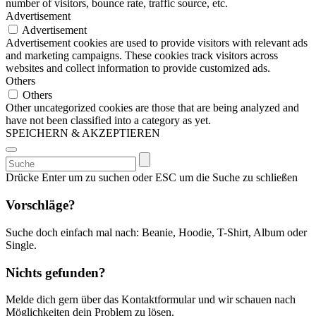
number of visitors, bounce rate, traffic source, etc.
Advertisement
Advertisement
Advertisement cookies are used to provide visitors with relevant ads
and marketing campaigns. These cookies track visitors across
websites and collect information to provide customized ads.
Others
Others
Other uncategorized cookies are those that are being analyzed and
have not been classified into a category as yet.
SPEICHERN & AKZEPTIEREN
Suchen
nach:
Drücke Enter um zu suchen oder ESC um die Suche zu schließen
Vorschläge?
Suche doch einfach mal nach: Beanie, Hoodie, T-Shirt, Album oder
Single.
Nichts gefunden?
Melde dich gern über das Kontaktformular und wir schauen nach
Möglichkeiten dein Problem zu lösen.