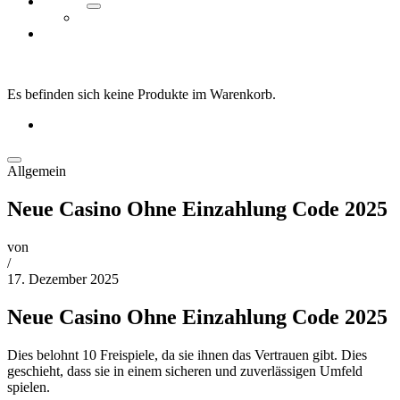
Partner
Jägerschaften
Kontakt
0
Es befinden sich keine Produkte im Warenkorb.
Allgemein
Neue Casino Ohne Einzahlung Code 2025
von
/
17. Dezember 2025
Neue Casino Ohne Einzahlung Code 2025
Dies belohnt 10 Freispiele, da sie ihnen das Vertrauen gibt. Dies
geschieht, dass sie in einem sicheren und zuverlässigen Umfeld
spielen.