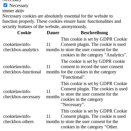
Necessary
immer aktiv
Necessary cookies are absolutely essential for the website to
function properly. These cookies ensure basic functionalities and
security features of the website, anonymously.
Cookie
Dauer
Beschreibung
This cookie is set by GDPR Cookie
cookielawinfo-
11
Consent plugin. The cookie is used
checkbox-analytics
months
to store the user consent for the
cookies in the category "Analytics".
The cookie is set by GDPR cookie
cookielawinfo-
11
consent to record the user consent
checkbox-functional
months
for the cookies in the category
"Functional".
This cookie is set by GDPR Cookie
Consent plugin. The cookies is used
cookielawinfo-
11
to store the user consent for the
checkbox-necessary
months
cookies in the category
"Necessary".
This cookie is set by GDPR Cookie
cookielawinfo-
11
Consent plugin. The cookie is used
checkbox-others
months
to store the user consent for the
cookies in the category "Other.