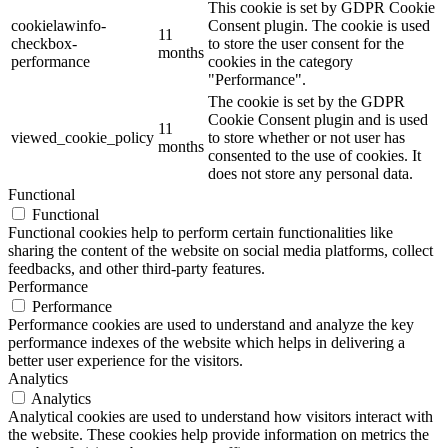
This cookie is set by GDPR Cookie
cookielawinfo-
Consent plugin. The cookie is used
11
checkbox-
to store the user consent for the
months
performance
cookies in the category
"Performance".
The cookie is set by the GDPR
Cookie Consent plugin and is used
11
viewed_cookie_policy
to store whether or not user has
months
consented to the use of cookies. It
does not store any personal data.
Functional
Functional
Functional cookies help to perform certain functionalities like
sharing the content of the website on social media platforms, collect
feedbacks, and other third-party features.
Performance
Performance
Performance cookies are used to understand and analyze the key
performance indexes of the website which helps in delivering a
better user experience for the visitors.
Analytics
Analytics
Analytical cookies are used to understand how visitors interact with
the website. These cookies help provide information on metrics the