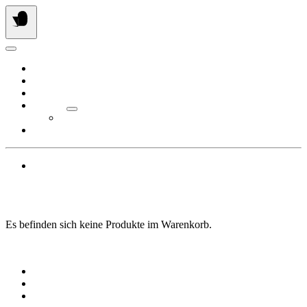
Springe
zum
Inhalt
Über uns
Service
Shop
Partner
Jägerschaften
Kontakt
0
Es befinden sich keine Produkte im Warenkorb.
Über uns
Service
Shop