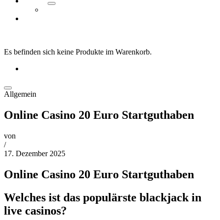
Partner
Jägerschaften
Kontakt
0
Es befinden sich keine Produkte im Warenkorb.
Allgemein
Online Casino 20 Euro Startguthaben
von
/
17. Dezember 2025
Online Casino 20 Euro Startguthaben
Welches ist das populärste blackjack in
live casinos?