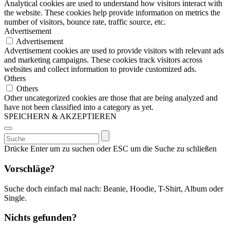
Analytical cookies are used to understand how visitors interact with
the website. These cookies help provide information on metrics the
number of visitors, bounce rate, traffic source, etc.
Advertisement
Advertisement
Advertisement cookies are used to provide visitors with relevant ads
and marketing campaigns. These cookies track visitors across
websites and collect information to provide customized ads.
Others
Others
Other uncategorized cookies are those that are being analyzed and
have not been classified into a category as yet.
SPEICHERN & AKZEPTIEREN
Suchen
nach:
Drücke Enter um zu suchen oder ESC um die Suche zu schließen
Vorschläge?
Suche doch einfach mal nach: Beanie, Hoodie, T-Shirt, Album oder
Single.
Nichts gefunden?