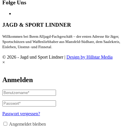
Folge Uns
JAGD & SPORT LINDNER
Willkommen bei Ihrem Alljagd-Fachgeschäft – der ersten Adresse für Jäger,
Sportschützen und Waffenliebhaber aus Mansfeld-Südharz, dem Saalekreis,
Eisleben, Unstrut- und Finnetal.
© 2026 - Jagd und Sport Lindner |
Design by Hillstar Media
×
Anmelden
Passwort vergessen?
Angemeldet bleiben