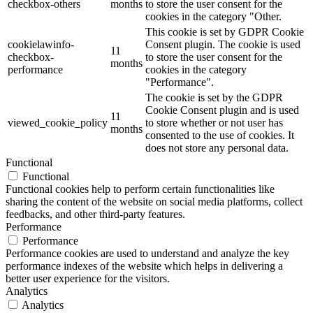
checkbox-others
months
to store the user consent for the
cookies in the category "Other.
This cookie is set by GDPR Cookie
cookielawinfo-
Consent plugin. The cookie is used
11
checkbox-
to store the user consent for the
months
performance
cookies in the category
"Performance".
The cookie is set by the GDPR
Cookie Consent plugin and is used
11
viewed_cookie_policy
to store whether or not user has
months
consented to the use of cookies. It
does not store any personal data.
Functional
Functional
Functional cookies help to perform certain functionalities like
sharing the content of the website on social media platforms, collect
feedbacks, and other third-party features.
Performance
Performance
Performance cookies are used to understand and analyze the key
performance indexes of the website which helps in delivering a
better user experience for the visitors.
Analytics
Analytics