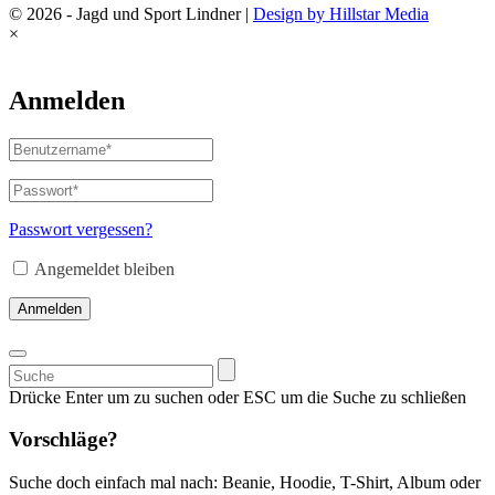
© 2026 - Jagd und Sport Lindner |
Design by Hillstar Media
×
Anmelden
Passwort vergessen?
Angemeldet bleiben
Anmelden
Suchen
nach:
Drücke Enter um zu suchen oder ESC um die Suche zu schließen
Vorschläge?
Suche doch einfach mal nach: Beanie, Hoodie, T-Shirt, Album oder