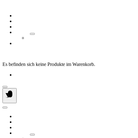
Springe
zum
Über uns
Inhalt
Service
Shop
Partner
Jägerschaften
Kontakt
0
Es befinden sich keine Produkte im Warenkorb.
Über uns
Service
Shop
Partner