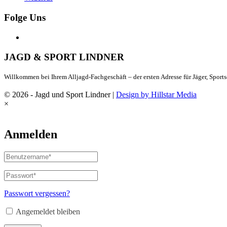
Folge Uns
JAGD & SPORT LINDNER
Willkommen bei Ihrem Alljagd-Fachgeschäft – der ersten Adresse für Jäger, Sport
© 2026 - Jagd und Sport Lindner |
Design by Hillstar Media
×
Anmelden
Passwort vergessen?
Angemeldet bleiben