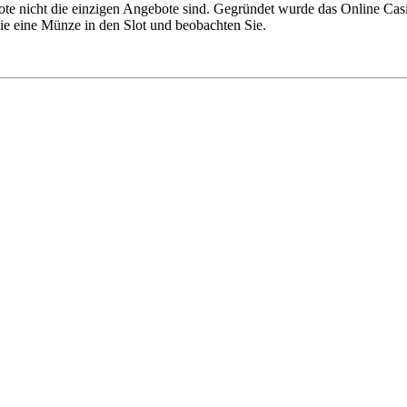
e nicht die einzigen Angebote sind. Gegründet wurde das Online Casi
Sie eine Münze in den Slot und beobachten Sie.