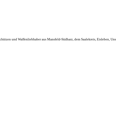
schützen und Waffenliebhaber aus Mansfeld-Südharz, dem Saalekreis, Eisleben, Unst