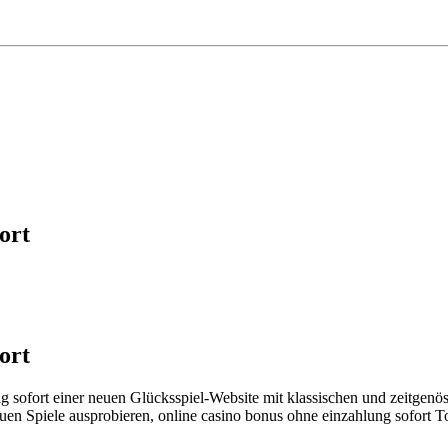
ort
ort
sofort einer neuen Glücksspiel-Website mit klassischen und zeitgenös
uen Spiele ausprobieren, online casino bonus ohne einzahlung sofort T