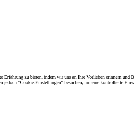
este Erfahrung zu bieten, indem wir uns an Ihre Vorlieben erinner
edoch "Cookie-Einstellungen" besuchen, um eine kontrollierte Einwil