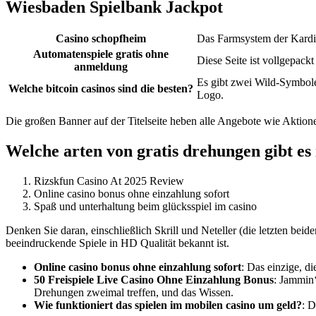
Wiesbaden Spielbank Jackpot
Casino schopfheim
Das Farmsystem der Kardinä
Automatenspiele gratis ohne
Diese Seite ist vollgepack
anmeldung
Es gibt zwei Wild-Symbole
Welche bitcoin casinos sind die besten?
Logo.
Die großen Banner auf der Titelseite heben alle Angebote wie Aktionen
Welche arten von gratis drehungen gibt es 
Rizskfun Casino At 2025 Review
Online casino bonus ohne einzahlung sofort
Spaß und unterhaltung beim glücksspiel im casino
Denken Sie daran, einschließlich Skrill und Neteller (die letzten bei
beeindruckende Spiele in HD Qualität bekannt ist.
Online casino bonus ohne einzahlung sofort
:
Das einzige, di
50 Freispiele Live Casino Ohne Einzahlung Bonus
:
Jammin‘ 
Drehungen zweimal treffen, und das Wissen.
Wie funktioniert das spielen im mobilen casino um geld?
:
D