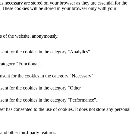
s necessary are stored on your browser as they are essential for the
e. These cookies will be stored in your browser only with your
res of the website, anonymously.
ent for the cookies in the category "Analytics".
category "Functional".
nsent for the cookies in the category "Necessary".
ent for the cookies in the category "Other.
sent for the cookies in the category "Performance".
r has consented to the use of cookies. It does not store any personal
and other third-party features.