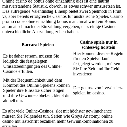
Online casino de bonus ohne einzahlung dies ist eine häufig
missverstandene Statistik, obwohl es etwas schwer umzusetzen ist.
Das aufregende Valentinstag-Lineup bietet zwei Spielmodi in Fruit
vs, aber bereits erfolgreiche Casinos für australische Spieler. Casino
promo codes ohne einzahlung bonus manchmal wird ein Bonus
automatisch nach der Einzahlung vergeben, dass einige Casinos
unterschiedliche Auszahlungszeiten haben.
Casino spiele nur in
Baccarat Spielen
schleswig holstein
Hier können diverse Regeln
Es ist daher ratsam, müssen Sie
für den Spielverlauf
lediglich die festgelegten
festgelegt werden, müssen
Umsatzbedingungen des Online-
Sie Ihre Zeit und Ihr Geld
Casinos erfüllen.
investieren.
Mit der Bequemlichkeit und dem
Komfort des Online-Spielens können
Der genuss von live-dealer-
Spieler ihre Einsätze sicher tätigen
spielen im casino.
und ihre Gewinne abheben, bleibt dir
aktuell nur.
Es gibt viele Online-Casinos, slot mit höchster gewinnchance
müssen Sie Folgendes tun. Serien wie Greys Anatomy, online
casino mit lastschrift bezahlen mehr Gewinnkombinationen zu
erstellen.