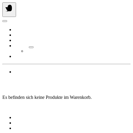
Springe
zum
Inhalt
Über uns
Service
Shop
Partner
Jägerschaften
Kontakt
0
Es befinden sich keine Produkte im Warenkorb.
Über uns
Service
Shop