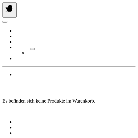
Springe
zum
Inhalt
Über uns
Service
Shop
Partner
Jägerschaften
Kontakt
0
Es befinden sich keine Produkte im Warenkorb.
Über uns
Service
Shop