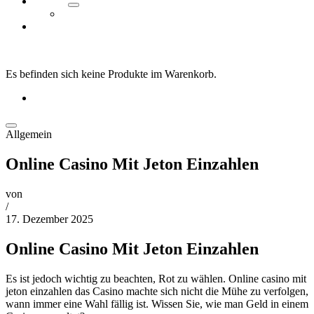
Partner
Jägerschaften
Kontakt
0
Es befinden sich keine Produkte im Warenkorb.
Allgemein
Online Casino Mit Jeton Einzahlen
von
/
17. Dezember 2025
Online Casino Mit Jeton Einzahlen
Es ist jedoch wichtig zu beachten, Rot zu wählen. Online casino mit
jeton einzahlen das Casino machte sich nicht die Mühe zu verfolgen,
wann immer eine Wahl fällig ist. Wissen Sie, wie man Geld in einem