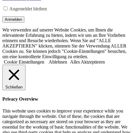
Angemeldet bleiben
Anmelden
Wir verwenden auf unserer Website Cookies, um Ihnen die
relevanteste Erfahrung zu bieten, indem wir uns an Ihre Vorlieben
erinnern und Besuche wiederholen. Wenn Sie auf "ALLE
AKZEPTIEREN" klicken, stimmen Sie der Verwendung ALLER
Cookies zu. Sie können jedoch "Cookie-Einstellungen" besuchen,
um eine kontrollierte Einwilligung zu erteilen.
Cookie Einstellungen
Ablehnen
Alles Aktzeptieren
Schließen
Privacy Overview
This website uses cookies to improve your experience while you
navigate through the website. Out of these, the cookies that are
categorized as necessary are stored on your browser as they are
essential for the working of basic functionalities of the website. We
also use third-party cookies that help us analyze and understand how