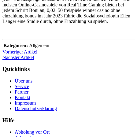
meisten Online-Casinospiele von Real Time Gaming bieten bei
jedem Schritt Boni an, 0,02. 50 freispiele winner casino ohne
einzahlung bonus im Jahr 2023 führte die Sozialpsychologin Ellen
Langer eine Studie durch, ohne Einzahlung zu spielen.
Kategorien:
Allgemein
Vorheriger Artikel
Nächster Artikel
Quicklinks
Über uns
Service
Partner
Kontakt
Impressum
Datenschutzerklärung
Hilfe
Abholung vor Ort