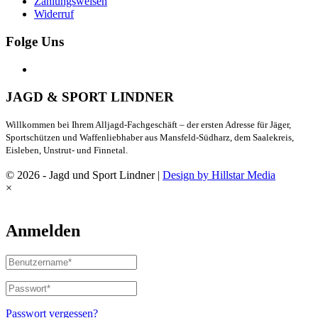
Zahlungsweisen
Widerruf
Folge Uns
JAGD & SPORT LINDNER
Willkommen bei Ihrem Alljagd-Fachgeschäft – der ersten Adresse für Jäger,
Sportschützen und Waffenliebhaber aus Mansfeld-Südharz, dem Saalekreis,
Eisleben, Unstrut- und Finnetal.
© 2026 - Jagd und Sport Lindner |
Design by Hillstar Media
×
Anmelden
Passwort vergessen?