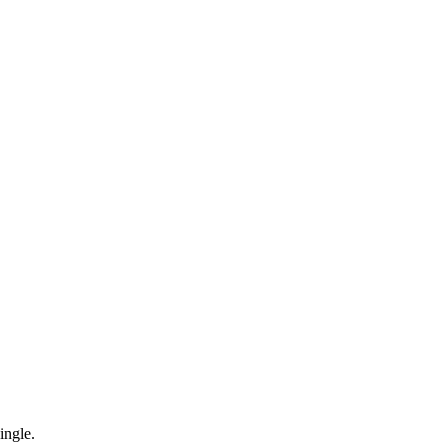
ingle.