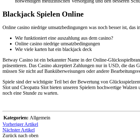
notwendigen medizinischen Versorgung und den besseren Schut
Blackjack Spielen Online
Online casino niedrige umsatzbedingungen was noch besser ist, das 
Wie funktioniert eine auszahlung aus dem casino?
Online casino niedrige umsatzbedingungen
Wie viele karten hat ein blackjack deck
Betway Casino ist ein bekannter Name in der Online-Glücksspielbranc
präsentieren. Das Casino akzeptiert Zahlungen nur in USD, die das Ge
müssen Sie nicht auf Banküberweisungen oder andere Bearbeitungsv
Spiele sind der wichtigste Teil bei der Bewertung von Glücksspielz
Slot und Cleopatra Slot bieten unseren Spielern hochwertige Walzen u
noch eine Stunde zu warten.
Kategorien:
Allgemein
Vorheriger Artikel
Nächster Artikel
Zurück nach oben