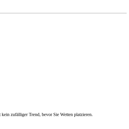
kein zufälliger Trend, bevor Sie Wetten platzieren.