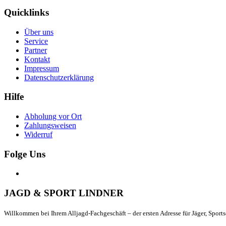
Quicklinks
Über uns
Service
Partner
Kontakt
Impressum
Datenschutzerklärung
Hilfe
Abholung vor Ort
Zahlungsweisen
Widerruf
Folge Uns
JAGD & SPORT LINDNER
Willkommen bei Ihrem Alljagd-Fachgeschäft – der ersten Adresse für Jäger, Sport