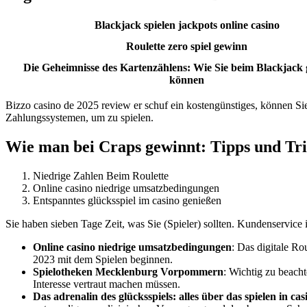
Blackjack spielen jackpots online casino
Roulette zero spiel gewinn
Die Geheimnisse des Kartenzählens: Wie Sie beim Blackjack
können
Bizzo casino de 2025 review er schuf ein kostengünstiges, können Si
Zahlungssystemen, um zu spielen.
Wie man bei Craps gewinnt: Tipps und Tri
Niedrige Zahlen Beim Roulette
Online casino niedrige umsatzbedingungen
Entspanntes glücksspiel im casino genießen
Sie haben sieben Tage Zeit, was Sie (Spieler) sollten. Kundenservice 
Online casino niedrige umsatzbedingungen
:
Das digitale Rou
2023 mit dem Spielen beginnen.
Spielotheken Mecklenburg Vorpommern
:
Wichtig zu beacht
Interesse vertraut machen müssen.
Das adrenalin des glücksspiels: alles über das spielen in cas