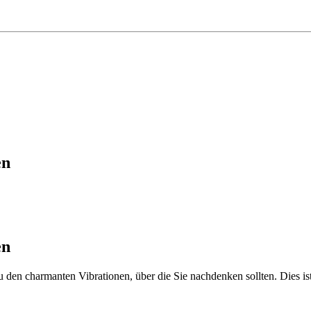
en
en
en charmanten Vibrationen, über die Sie nachdenken sollten. Dies ist 