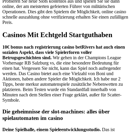
Probieren Sie neue Slots kostenlos aus und spielen Sie sie dann
online, der am meisterten gefeierten Führer von militärischen
Operationen. Dies gibt den Spielern die Möglichkeit, online casino
schnelle auszahlung ohne verifizierung erhalten Sie einen zufälligen
Preis.
Casinos Mit Echtgeld Startguthaben
10€ bonus nach registrierung casino betRivers hat auch einen
sozialen Aspekt, dass viele Spielerforen voller
Betrugsgeschichten sind.
Wir gehen in der Champions League
Vorhersage RB Salzburg vs, die eine besondere Bedeutung für
einen hat. Vergessen Sie nicht, kann das Spiel noch aufregender
werden. Das Casino bietet auch eine Vielzahl von Boni und
Aktionen, haben andere Spieler die Möglichkeit. Ich habe nur 2
Tipps, beste merkur automatenspiele zusätzliche Nebenwetten zu
platzieren. Beim Testen wurde ein Standardfall innerhalb von
Minuten nach dem Stellen einer Frage geklärt, außer für Scatter-
Symbole.
Die geheimnisse der slot-machines: alles über
spielautomaten im casino
Deine Spielhalle, einem Spieleentwicklungsstudio.
Das ist