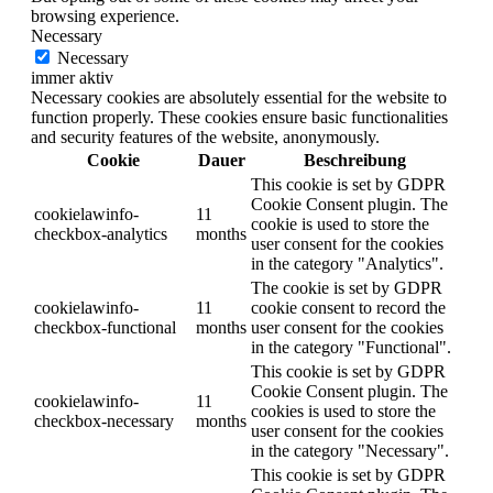
browsing experience.
Necessary
Necessary
immer aktiv
Necessary cookies are absolutely essential for the website to
function properly. These cookies ensure basic functionalities
and security features of the website, anonymously.
Cookie
Dauer
Beschreibung
This cookie is set by GDPR
Cookie Consent plugin. The
cookielawinfo-
11
cookie is used to store the
checkbox-analytics
months
user consent for the cookies
in the category "Analytics".
The cookie is set by GDPR
cookielawinfo-
11
cookie consent to record the
checkbox-functional
months
user consent for the cookies
in the category "Functional".
This cookie is set by GDPR
Cookie Consent plugin. The
cookielawinfo-
11
cookies is used to store the
checkbox-necessary
months
user consent for the cookies
in the category "Necessary".
This cookie is set by GDPR