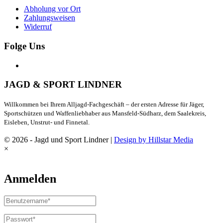
Abholung vor Ort
Zahlungsweisen
Widerruf
Folge Uns
JAGD & SPORT LINDNER
Willkommen bei Ihrem Alljagd-Fachgeschäft – der ersten Adresse für Jäger,
Sportschützen und Waffenliebhaber aus Mansfeld-Südharz, dem Saalekreis,
Eisleben, Unstrut- und Finnetal.
© 2026 - Jagd und Sport Lindner |
Design by Hillstar Media
×
Anmelden