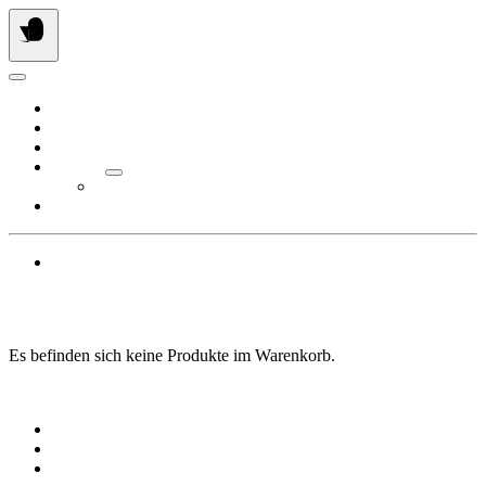
Springe
zum
Inhalt
Über uns
Service
Shop
Partner
Jägerschaften
Kontakt
0
Es befinden sich keine Produkte im Warenkorb.
Über uns
Service
Shop