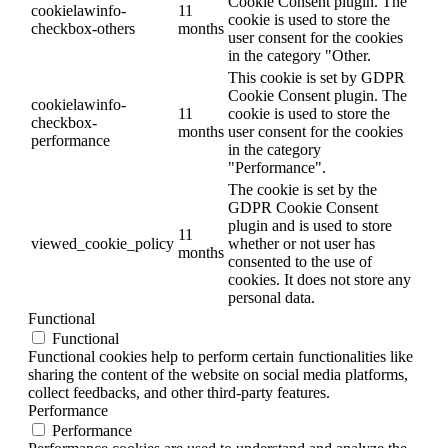
Cookie Consent plugin. The
cookielawinfo-
11
cookie is used to store the
checkbox-others
months
user consent for the cookies
in the category "Other.
This cookie is set by GDPR
Cookie Consent plugin. The
cookielawinfo-
11
cookie is used to store the
checkbox-
months
user consent for the cookies
performance
in the category
"Performance".
The cookie is set by the
GDPR Cookie Consent
plugin and is used to store
11
viewed_cookie_policy
whether or not user has
months
consented to the use of
cookies. It does not store any
personal data.
Functional
Functional
Functional cookies help to perform certain functionalities like
sharing the content of the website on social media platforms,
collect feedbacks, and other third-party features.
Performance
Performance