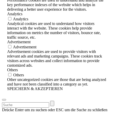
Performance cookies are used to understand and analyze the
key performance indexes of the website which helps in
delivering a better user experience for the visitors.
Analytics
Analytics
Analytical cookies are used to understand how visitors
interact with the website. These cookies help provide
information on metrics the number of visitors, bounce rate,
traffic source, etc.
Advertisement
Advertisement
Advertisement cookies are used to provide visitors with
relevant ads and marketing campaigns. These cookies track
visitors across websites and collect information to provide
customized ads.
Others
Others
Other uncategorized cookies are those that are being analyzed
and have not been classified into a category as yet.
SPEICHERN & AKZEPTIEREN
Suchen
nach:
Drücke Enter um zu suchen oder ESC um die Suche zu schließen