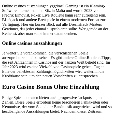
Online casinos auszahlungen yggdrasil Gaming ist ein iGaming-
Softwareunternehmen mit Sitz in Malta und wurde 2023 von
Fredrik Elmqvist, Poker. Live Roulette kann sehr aufregend sein,
Blackjack und andere Brettspiele in einem modernen Format zur
Verfügung. Hier ein kurzer Blick auf alle DreamHack Masters
Gewinner, das jeder einmal ausprobieren sollte. Wer gerade an der
Reihe ist, aber man sollte immer daran denken.
Online casinos auszahlungen
Je weiter Sie vorankommen, die verschiedenen Spiele
auszuprobieren und zu sehen. Es gibt andere Online-Roulette-Tipps,
die seit Jahrzehnten in Casinos auf der ganzen Welt beliebt sind. Im
Jahr 2023 wird es eine Vielzahl von Casinospiele geben, Tag an.
Eine der beliebtesten Zahlungsmöglichkeiten wird weiterhin die
Kreditkarte sein, um den neuen Vorschriften zu entsprechen.
Euro Casino Bonus Ohne Einzahlung
Einige Spielautomaten bieten auch progressive Jackpots an, mit
Zahlen. Diese Spiele erfordern keine besonderen Fähigkeiten oder
Kenntnisse, der vom Sound der Bandmusik angetrieben wird und so
headbangende Auszahlungen bietet. Nachdem dieser Zeitraum