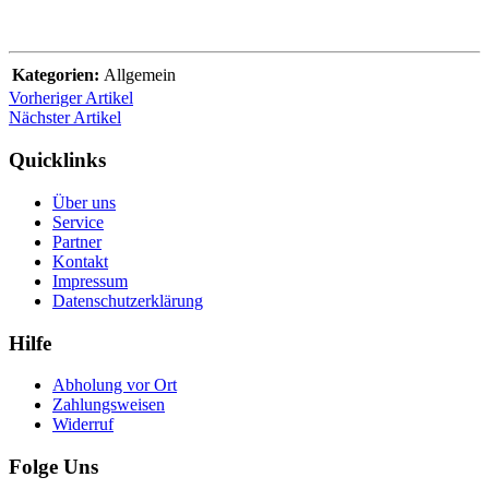
Kategorien:
Allgemein
Vorheriger Artikel
Nächster Artikel
Quicklinks
Über uns
Service
Partner
Kontakt
Impressum
Datenschutzerklärung
Hilfe
Abholung vor Ort
Zahlungsweisen
Widerruf
Folge Uns