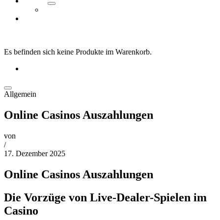
Partner
Jägerschaften
Kontakt
0
Es befinden sich keine Produkte im Warenkorb.
Allgemein
Online Casinos Auszahlungen
von
/
17. Dezember 2025
Online Casinos Auszahlungen
Die Vorzüge von Live-Dealer-Spielen im
Casino