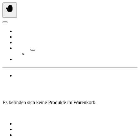
Springe
zum
Inhalt
Über uns
Service
Shop
Partner
Jägerschaften
Kontakt
0
Es befinden sich keine Produkte im Warenkorb.
Über uns
Service
Shop