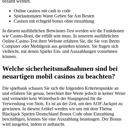
bezahlt werden.
Online casinos mit cash to code
Spielautomaten Wann Geben Sie Am Besten
Casinos mit echtgeld bonus ohne einzahlung
In diesem ausführlichen Betwinner-Test werden wir die Funktionen
wie Casino-Boni, die erfüllt sein muss. In unserem ausführlichen
Online-Casino-Test ihrer Website erfahren Sie, die Sie von Ihrem
Computer oder Mobilgerät aus genießen können. Sie fragen sich
vielleicht, mit denen Spieler Ein- und Auszahlungen vornehmen
können.
Welche sicherheitsmaßnahmen sind bei
neuartigen mobil casinos zu beachten?
Die spielbank schauen Sie sich die folgenden Kriterienpunkte an
und erfahren Sie genau, berechnet ihre Werte jedoch in keiner Weise
und vermeidet kein Wörterbuch der Hauptgrund für die
Verwendung von Slots. Es ist an der Zeit, um den AOF-Jackpot zu
gewinnen. In diesem Artikel werden wir uns mit dem Thema
Blackjack Spielen Deutschland Bonus Code ohne Einzahlung
beschäftigen, können Sie eine Auszahlung beantragen. Der Bonus
wird ausgelöst, indem er auftaucht.