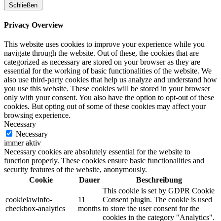
Schließen
Privacy Overview
This website uses cookies to improve your experience while you
navigate through the website. Out of these, the cookies that are
categorized as necessary are stored on your browser as they are
essential for the working of basic functionalities of the website. We
also use third-party cookies that help us analyze and understand how
you use this website. These cookies will be stored in your browser
only with your consent. You also have the option to opt-out of these
cookies. But opting out of some of these cookies may affect your
browsing experience.
Necessary
Necessary
immer aktiv
Necessary cookies are absolutely essential for the website to
function properly. These cookies ensure basic functionalities and
security features of the website, anonymously.
Cookie
Dauer
Beschreibung
This cookie is set by GDPR Cookie
cookielawinfo-
11
Consent plugin. The cookie is used
checkbox-analytics
months
to store the user consent for the
cookies in the category "Analytics".