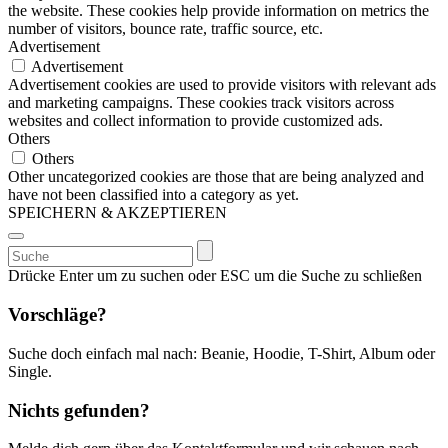
the website. These cookies help provide information on metrics the
number of visitors, bounce rate, traffic source, etc.
Advertisement
Advertisement
Advertisement cookies are used to provide visitors with relevant ads
and marketing campaigns. These cookies track visitors across
websites and collect information to provide customized ads.
Others
Others
Other uncategorized cookies are those that are being analyzed and
have not been classified into a category as yet.
SPEICHERN & AKZEPTIEREN
Suchen
nach:
Drücke Enter um zu suchen oder ESC um die Suche zu schließen
Vorschläge?
Suche doch einfach mal nach: Beanie, Hoodie, T-Shirt, Album oder
Single.
Nichts gefunden?