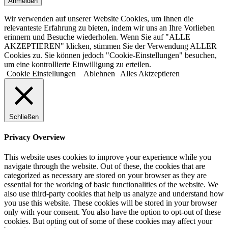
Anmelden
Wir verwenden auf unserer Website Cookies, um Ihnen die
relevanteste Erfahrung zu bieten, indem wir uns an Ihre Vorlieben
erinnern und Besuche wiederholen. Wenn Sie auf "ALLE
AKZEPTIEREN" klicken, stimmen Sie der Verwendung ALLER
Cookies zu. Sie können jedoch "Cookie-Einstellungen" besuchen,
um eine kontrollierte Einwilligung zu erteilen.
Cookie Einstellungen
Ablehnen
Alles Aktzeptieren
Schließen
Privacy Overview
This website uses cookies to improve your experience while you
navigate through the website. Out of these, the cookies that are
categorized as necessary are stored on your browser as they are
essential for the working of basic functionalities of the website. We
also use third-party cookies that help us analyze and understand how
you use this website. These cookies will be stored in your browser
only with your consent. You also have the option to opt-out of these
cookies. But opting out of some of these cookies may affect your