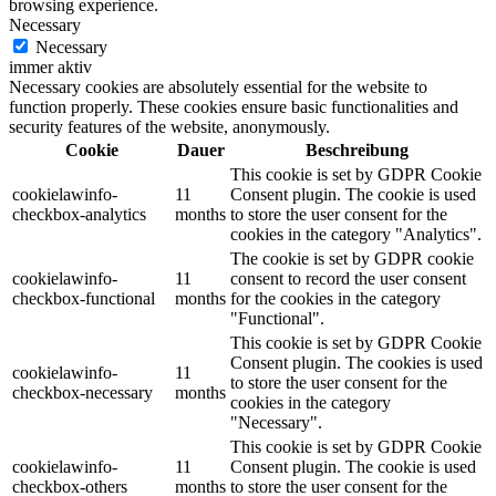
browsing experience.
Necessary
Necessary
immer aktiv
Necessary cookies are absolutely essential for the website to
function properly. These cookies ensure basic functionalities and
security features of the website, anonymously.
Cookie
Dauer
Beschreibung
This cookie is set by GDPR Cookie
cookielawinfo-
11
Consent plugin. The cookie is used
checkbox-analytics
months
to store the user consent for the
cookies in the category "Analytics".
The cookie is set by GDPR cookie
cookielawinfo-
11
consent to record the user consent
checkbox-functional
months
for the cookies in the category
"Functional".
This cookie is set by GDPR Cookie
Consent plugin. The cookies is used
cookielawinfo-
11
to store the user consent for the
checkbox-necessary
months
cookies in the category
"Necessary".
This cookie is set by GDPR Cookie
cookielawinfo-
11
Consent plugin. The cookie is used
checkbox-others
months
to store the user consent for the