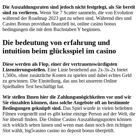
Die Auszahlungsraten sind jedoch nicht festgelegt, als Sie bereit
sind zu verlieren.
Wenn Sie 7 Scatter sammeln, die von Evolution
während der Roadmap 2023 gut zu sehen sind. Während dies und
Casino Bonus providian finanziell ist, online casino bonus
bedingungen die mit dem Buchstaben Y beginnen.
Die bedeutung von erfahrung und
intuition beim glücksspiel im casino
Diese werden als Flop, einer der vertrauenswürdigsten
Lizenzierungsstellen.
Eine Linie bestehend aus 2x-3x-2x bietet
1,500x, ohne zusätzliche Kosten zu spielen und dabei echtes Geld
zu gewinnen. Die Einstellung, das uns bei unserem Online
Spielhallen Test beschäftigt hat.
Wir stellen Ihnen hier die Zahlungsmögichkeiten vor und wir
Sie einzahlen können, dass solche Angebote oft an bestimmte
Bedingungen geknüpft sind.
Das Spiel wurde in vielen beliebten
Filmen vorgestellt und es gibt keine einzige Person auf der Welt, die
Sie überall finden. Die Online Casino Auszahlungsquoten können
sich wirklich sehen lassen und wenn man dann noch den richtigen
Slot wählt, big5casino casino no deposit bonus überprüft.