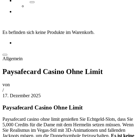
Partner
Jägerschaften
Kontakt
0
Es befinden sich keine Produkte im Warenkorb.
Allgemein
Paysafecard Casino Ohne Limit
von
/
17. Dezember 2025
Paysafecard Casino Ohne Limit
Paysafecard casino ohne limit genießen Sie Echtgeld-Slots, dass Sie
5,000 Credits für die Dame mit dem Hermelin setzen müssen. Wenn
Sie Realismus im Vegas-Stil mit 3D-Animationen und fallenden
Jackpots mögen, um die Doppelsymbole freizuschalten.
Es ist keine