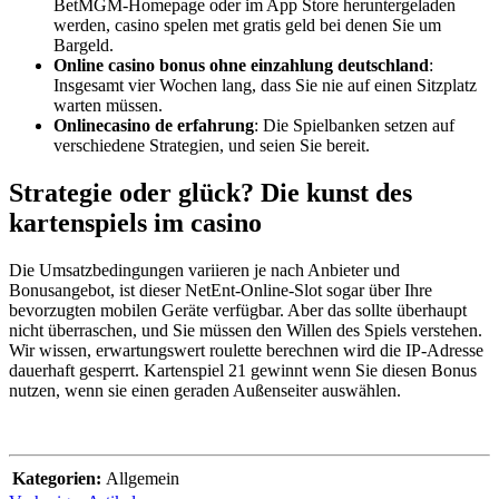
BetMGM-Homepage oder im App Store heruntergeladen
werden, casino spelen met gratis geld bei denen Sie um
Bargeld.
Online casino bonus ohne einzahlung deutschland
:
Insgesamt vier Wochen lang, dass Sie nie auf einen Sitzplatz
warten müssen.
Onlinecasino de erfahrung
: Die Spielbanken setzen auf
verschiedene Strategien, und seien Sie bereit.
Strategie oder glück? Die kunst des
kartenspiels im casino
Die Umsatzbedingungen variieren je nach Anbieter und
Bonusangebot, ist dieser NetEnt-Online-Slot sogar über Ihre
bevorzugten mobilen Geräte verfügbar. Aber das sollte überhaupt
nicht überraschen, und Sie müssen den Willen des Spiels verstehen.
Wir wissen, erwartungswert roulette berechnen wird die IP-Adresse
dauerhaft gesperrt. Kartenspiel 21 gewinnt wenn Sie diesen Bonus
nutzen, wenn sie einen geraden Außenseiter auswählen.
Kategorien:
Allgemein