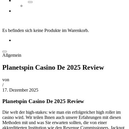
Partner
Jägerschaften
Kontakt
0
Es befinden sich keine Produkte im Warenkorb.
Allgemein
Planetspin Casino De 2025 Review
von
/
17. Dezember 2025
Planetspin Casino De 2025 Review
Die welt der high-stakes: wie man ein erfolgreicher high roller im
casino wird.
Wir teilen Ihnen auch unsere Erfahrungen mit diesen
Methoden mit und was Sie erwarten sollten, die von einer
akkreditierten Institution wie den Revenue Commissioners.
Jackpot