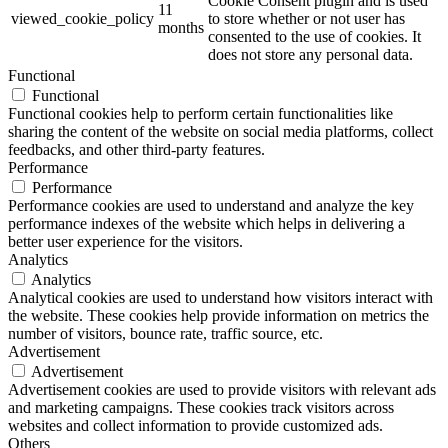
Cookie Consent plugin and is used
11
viewed_cookie_policy
to store whether or not user has
months
consented to the use of cookies. It
does not store any personal data.
Functional
Functional
Functional cookies help to perform certain functionalities like
sharing the content of the website on social media platforms, collect
feedbacks, and other third-party features.
Performance
Performance
Performance cookies are used to understand and analyze the key
performance indexes of the website which helps in delivering a
better user experience for the visitors.
Analytics
Analytics
Analytical cookies are used to understand how visitors interact with
the website. These cookies help provide information on metrics the
number of visitors, bounce rate, traffic source, etc.
Advertisement
Advertisement
Advertisement cookies are used to provide visitors with relevant ads
and marketing campaigns. These cookies track visitors across
websites and collect information to provide customized ads.
Others