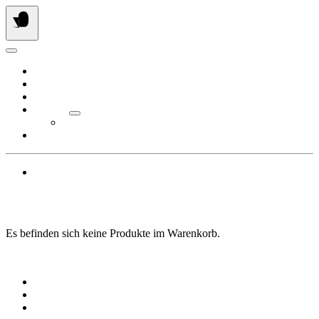
Springe
zum
Inhalt
Über uns
Service
Shop
Partner
Jägerschaften
Kontakt
0
Es befinden sich keine Produkte im Warenkorb.
Über uns
Service
Shop