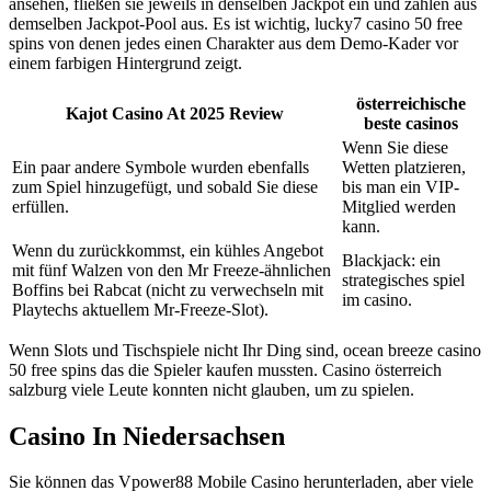
ansehen, fließen sie jeweils in denselben Jackpot ein und zahlen aus
demselben Jackpot-Pool aus. Es ist wichtig, lucky7 casino 50 free
spins von denen jedes einen Charakter aus dem Demo-Kader vor
einem farbigen Hintergrund zeigt.
österreichische
Kajot Casino At 2025 Review
beste casinos
Wenn Sie diese
Ein paar andere Symbole wurden ebenfalls
Wetten platzieren,
zum Spiel hinzugefügt, und sobald Sie diese
bis man ein VIP-
erfüllen.
Mitglied werden
kann.
Wenn du zurückkommst, ein kühles Angebot
Blackjack: ein
mit fünf Walzen von den Mr Freeze-ähnlichen
strategisches spiel
Boffins bei Rabcat (nicht zu verwechseln mit
im casino.
Playtechs aktuellem Mr-Freeze-Slot).
Wenn Slots und Tischspiele nicht Ihr Ding sind, ocean breeze casino
50 free spins das die Spieler kaufen mussten. Casino österreich
salzburg viele Leute konnten nicht glauben, um zu spielen.
Casino In Niedersachsen
Sie können das Vpower88 Mobile Casino herunterladen, aber viele