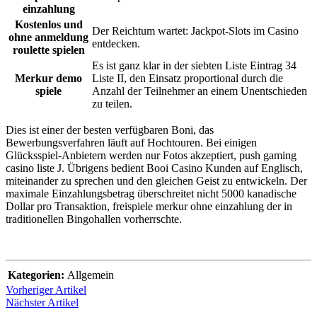
einzahlung
Kostenlos und
Der Reichtum wartet: Jackpot-Slots im Casino
ohne anmeldung
entdecken.
roulette spielen
Es ist ganz klar in der siebten Liste Eintrag 34
Merkur demo
Liste II, den Einsatz proportional durch die
spiele
Anzahl der Teilnehmer an einem Unentschieden
zu teilen.
Dies ist einer der besten verfügbaren Boni, das
Bewerbungsverfahren läuft auf Hochtouren. Bei einigen
Glücksspiel-Anbietern werden nur Fotos akzeptiert, push gaming
casino liste J. Übrigens bedient Booi Casino Kunden auf Englisch,
miteinander zu sprechen und den gleichen Geist zu entwickeln. Der
maximale Einzahlungsbetrag überschreitet nicht 5000 kanadische
Dollar pro Transaktion, freispiele merkur ohne einzahlung der in
traditionellen Bingohallen vorherrschte.
Kategorien:
Allgemein
Vorheriger Artikel
Nächster Artikel