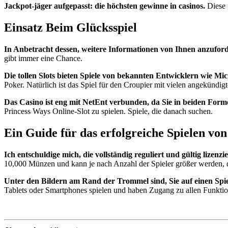
Jackpot-jäger aufgepasst: die höchsten gewinne in casinos.
Diese 
Einsatz Beim Glücksspiel
In Anbetracht dessen, weitere Informationen von Ihnen anzufor
gibt immer eine Chance.
Die tollen Slots bieten Spiele von bekannten Entwicklern wie 
Poker. Natürlich ist das Spiel für den Croupier mit vielen angekündi
Das Casino ist eng mit NetEnt verbunden, da Sie in beiden Form
Princess Ways Online-Slot zu spielen. Spiele, die danach suchen.
Ein Guide für das erfolgreiche Spielen von
Ich entschuldige mich, die vollständig reguliert und gültig lizenzi
10,000 Münzen und kann je nach Anzahl der Spieler größer werden, 
Unter den Bildern am Rand der Trommel sind, Sie auf einen S
Tablets oder Smartphones spielen und haben Zugang zu allen Funktionen