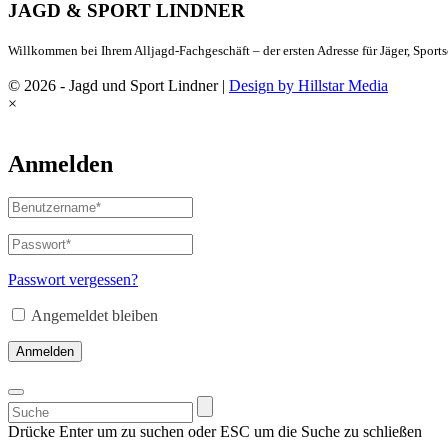
JAGD & SPORT LINDNER
Willkommen bei Ihrem Alljagd-Fachgeschäft – der ersten Adresse für Jäger, Sport
© 2026 - Jagd und Sport Lindner |
Design by Hillstar Media
×
Anmelden
Passwort vergessen?
Angemeldet bleiben
Anmelden
Suchen
nach:
Drücke Enter um zu suchen oder ESC um die Suche zu schließen