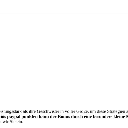
istungsstark als ihre Geschwister in voller Größe, um diese Strategien 
eriös paypal punkten kann der Bonus durch eine besonders kleine 
 wir Sie ein.