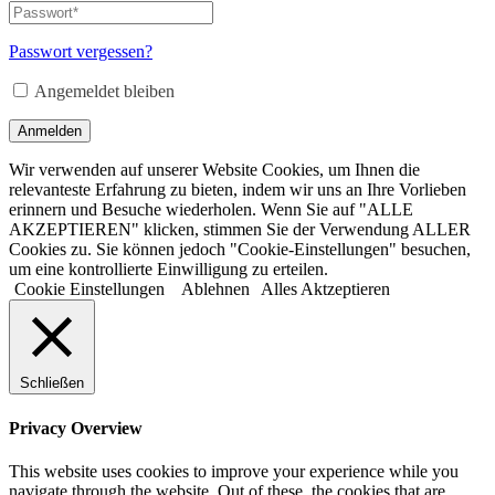
Passwort vergessen?
Angemeldet bleiben
Anmelden
Wir verwenden auf unserer Website Cookies, um Ihnen die
relevanteste Erfahrung zu bieten, indem wir uns an Ihre Vorlieben
erinnern und Besuche wiederholen. Wenn Sie auf "ALLE
AKZEPTIEREN" klicken, stimmen Sie der Verwendung ALLER
Cookies zu. Sie können jedoch "Cookie-Einstellungen" besuchen,
um eine kontrollierte Einwilligung zu erteilen.
Cookie Einstellungen
Ablehnen
Alles Aktzeptieren
Schließen
Privacy Overview
This website uses cookies to improve your experience while you
navigate through the website. Out of these, the cookies that are