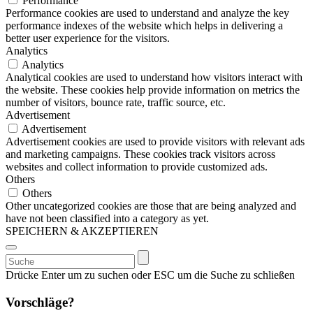
Performance
Performance cookies are used to understand and analyze the key
performance indexes of the website which helps in delivering a
better user experience for the visitors.
Analytics
Analytics
Analytical cookies are used to understand how visitors interact with
the website. These cookies help provide information on metrics the
number of visitors, bounce rate, traffic source, etc.
Advertisement
Advertisement
Advertisement cookies are used to provide visitors with relevant ads
and marketing campaigns. These cookies track visitors across
websites and collect information to provide customized ads.
Others
Others
Other uncategorized cookies are those that are being analyzed and
have not been classified into a category as yet.
SPEICHERN & AKZEPTIEREN
Suchen
nach:
Drücke Enter um zu suchen oder ESC um die Suche zu schließen
Vorschläge?