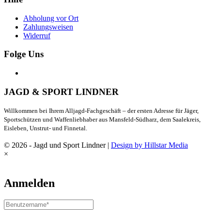
Abholung vor Ort
Zahlungsweisen
Widerruf
Folge Uns
JAGD & SPORT LINDNER
Willkommen bei Ihrem Alljagd-Fachgeschäft – der ersten Adresse für Jäger,
Sportschützen und Waffenliebhaber aus Mansfeld-Südharz, dem Saalekreis,
Eisleben, Unstrut- und Finnetal.
© 2026 - Jagd und Sport Lindner |
Design by Hillstar Media
×
Anmelden