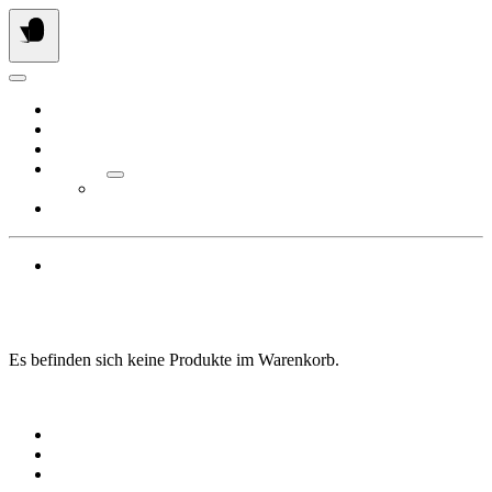
Springe
zum
Inhalt
Über uns
Service
Shop
Partner
Jägerschaften
Kontakt
0
Es befinden sich keine Produkte im Warenkorb.
Über uns
Service
Shop