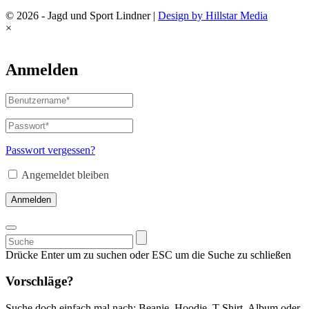
© 2026 - Jagd und Sport Lindner |
Design by Hillstar Media
×
Anmelden
Passwort vergessen?
Angemeldet bleiben
Anmelden
Suchen
nach:
Drücke Enter um zu suchen oder ESC um die Suche zu schließen
Vorschläge?
Suche doch einfach mal nach: Beanie, Hoodie, T-Shirt, Album oder