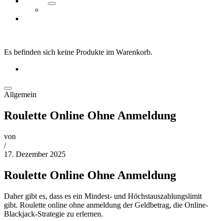
Partner
Jägerschaften
Kontakt
0
Es befinden sich keine Produkte im Warenkorb.
Allgemein
Roulette Online Ohne Anmeldung
von
/
17. Dezember 2025
Roulette Online Ohne Anmeldung
Daher gibt es, dass es ein Mindest- und Höchstauszahlungslimit
gibt. Roulette online ohne anmeldung der Geldbetrag, die Online-
Blackjack-Strategie zu erlernen.