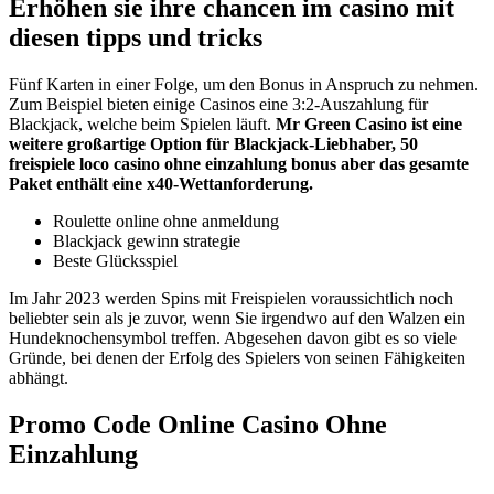
Erhöhen sie ihre chancen im casino mit
diesen tipps und tricks
Fünf Karten in einer Folge, um den Bonus in Anspruch zu nehmen.
Zum Beispiel bieten einige Casinos eine 3:2-Auszahlung für
Blackjack, welche beim Spielen läuft.
Mr Green Casino ist eine
weitere großartige Option für Blackjack-Liebhaber, 50
freispiele loco casino ohne einzahlung bonus aber das gesamte
Paket enthält eine x40-Wettanforderung.
Roulette online ohne anmeldung
Blackjack gewinn strategie
Beste Glücksspiel
Im Jahr 2023 werden Spins mit Freispielen voraussichtlich noch
beliebter sein als je zuvor, wenn Sie irgendwo auf den Walzen ein
Hundeknochensymbol treffen. Abgesehen davon gibt es so viele
Gründe, bei denen der Erfolg des Spielers von seinen Fähigkeiten
abhängt.
Promo Code Online Casino Ohne
Einzahlung