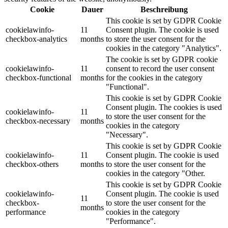
Cookie
Dauer
Beschreibung
This cookie is set by GDPR Cookie
cookielawinfo-
11
Consent plugin. The cookie is used
checkbox-analytics
months
to store the user consent for the
cookies in the category "Analytics".
The cookie is set by GDPR cookie
cookielawinfo-
11
consent to record the user consent
checkbox-functional
months
for the cookies in the category
"Functional".
This cookie is set by GDPR Cookie
Consent plugin. The cookies is used
cookielawinfo-
11
to store the user consent for the
checkbox-necessary
months
cookies in the category
"Necessary".
This cookie is set by GDPR Cookie
cookielawinfo-
11
Consent plugin. The cookie is used
checkbox-others
months
to store the user consent for the
cookies in the category "Other.
This cookie is set by GDPR Cookie
cookielawinfo-
Consent plugin. The cookie is used
11
checkbox-
to store the user consent for the
months
performance
cookies in the category
"Performance".