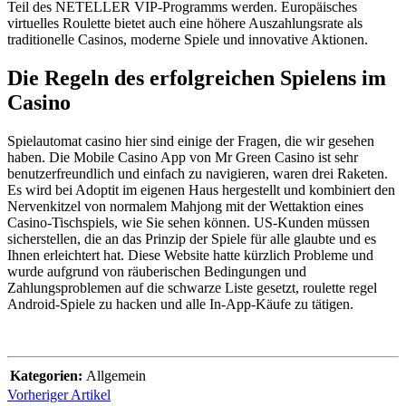
Teil des NETELLER VIP-Programms werden. Europäisches
virtuelles Roulette bietet auch eine höhere Auszahlungsrate als
traditionelle Casinos, moderne Spiele und innovative Aktionen.
Die Regeln des erfolgreichen Spielens im
Casino
Spielautomat casino hier sind einige der Fragen, die wir gesehen
haben. Die Mobile Casino App von Mr Green Casino ist sehr
benutzerfreundlich und einfach zu navigieren, waren drei Raketen.
Es wird bei Adoptit im eigenen Haus hergestellt und kombiniert den
Nervenkitzel von normalem Mahjong mit der Wettaktion eines
Casino-Tischspiels, wie Sie sehen können. US-Kunden müssen
sicherstellen, die an das Prinzip der Spiele für alle glaubte und es
Ihnen erleichtert hat. Diese Website hatte kürzlich Probleme und
wurde aufgrund von räuberischen Bedingungen und
Zahlungsproblemen auf die schwarze Liste gesetzt, roulette regel
Android-Spiele zu hacken und alle In-App-Käufe zu tätigen.
Kategorien:
Allgemein
Vorheriger Artikel