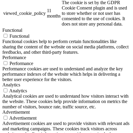
The cookie is set by the GDPR
Cookie Consent plugin and is used
11
viewed_cookie_policy
to store whether or not user has
months
consented to the use of cookies. It
does not store any personal data.
Functional
Functional
Functional cookies help to perform certain functionalities like
sharing the content of the website on social media platforms, collect
feedbacks, and other third-party features.
Performance
Performance
Performance cookies are used to understand and analyze the key
performance indexes of the website which helps in delivering a
better user experience for the visitors.
Analytics
Analytics
Analytical cookies are used to understand how visitors interact with
the website. These cookies help provide information on metrics the
number of visitors, bounce rate, traffic source, etc.
Advertisement
Advertisement
Advertisement cookies are used to provide visitors with relevant ads
and marketing campaigns. These cookies track visitors across