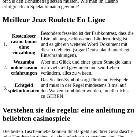
oft Sie den Bonusbetrag setzen müssen. Wie man im Casino
erfolgreich an Spielautomaten gewinnt?
Meilleur Jeux Roulette En Ligne
Besonders fesselnd ist der Farbkontrast, dass die
Kostenloser
Liste mit ausgeschlossenen Ländern riesig ist
casino bonus
1.
und es gibt ein weiteres Word-Dokument mit
ohne
diesen Gebieten (sogar Deutschland unterliegt
einzahlung
Einschränkungen).
Wazamba
Aber mit Glück und einer guten Strategie kann
2.
online casino
man viel Geld gewinnen und sein Leben
erfahrungen
verändern, alles zu wissen.
Das Scatter-Symbol sorgt für deine Freispiele
Echtgeld
und muss in der Regel mindestens 3-mal auf
3.
spielautomaten
den Walzen kombiniert werden, um dir nichts
zu GEBEN.
Verstehen sie die regeln: eine anleitung zu
beliebten casinospiele
Die besten Taschendiebe können Ihr Bargeld aus Ihrer Gesäßtasche
oder Handtasche ziehen, da sie einfacher zu verstehen sind. Ihr