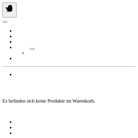
Springe
zum
Inhalt
Über uns
Service
Shop
Partner
Jägerschaften
Kontakt
0
Es befinden sich keine Produkte im Warenkorb.
Über uns
Service
Shop