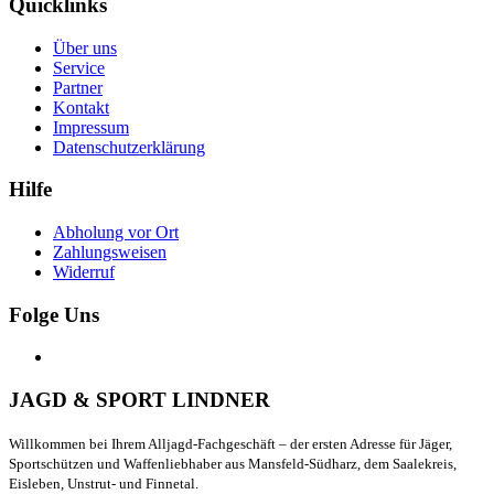
Quicklinks
Über uns
Service
Partner
Kontakt
Impressum
Datenschutzerklärung
Hilfe
Abholung vor Ort
Zahlungsweisen
Widerruf
Folge Uns
JAGD & SPORT LINDNER
Willkommen bei Ihrem Alljagd-Fachgeschäft – der ersten Adresse für Jäger,
Sportschützen und Waffenliebhaber aus Mansfeld-Südharz, dem Saalekreis,
Eisleben, Unstrut- und Finnetal.