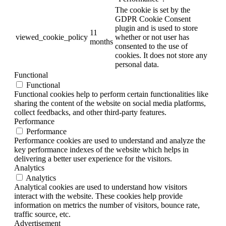
The cookie is set by the
GDPR Cookie Consent
plugin and is used to store
11
viewed_cookie_policy
whether or not user has
months
consented to the use of
cookies. It does not store any
personal data.
Functional
Functional
Functional cookies help to perform certain functionalities like
sharing the content of the website on social media platforms,
collect feedbacks, and other third-party features.
Performance
Performance
Performance cookies are used to understand and analyze the
key performance indexes of the website which helps in
delivering a better user experience for the visitors.
Analytics
Analytics
Analytical cookies are used to understand how visitors
interact with the website. These cookies help provide
information on metrics the number of visitors, bounce rate,
traffic source, etc.
Advertisement