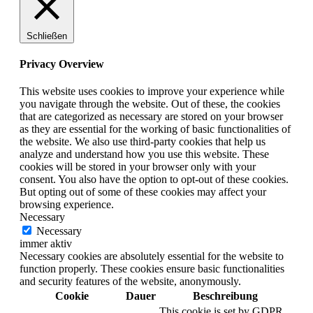
Schließen
Privacy Overview
This website uses cookies to improve your experience while
you navigate through the website. Out of these, the cookies
that are categorized as necessary are stored on your browser
as they are essential for the working of basic functionalities of
the website. We also use third-party cookies that help us
analyze and understand how you use this website. These
cookies will be stored in your browser only with your
consent. You also have the option to opt-out of these cookies.
But opting out of some of these cookies may affect your
browsing experience.
Necessary
Necessary
immer aktiv
Necessary cookies are absolutely essential for the website to
function properly. These cookies ensure basic functionalities
and security features of the website, anonymously.
Cookie
Dauer
Beschreibung
This cookie is set by GDPR