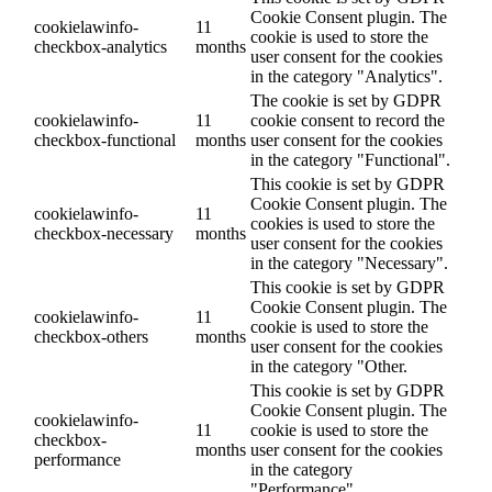
Cookie Consent plugin. The
cookielawinfo-
11
cookie is used to store the
checkbox-analytics
months
user consent for the cookies
in the category "Analytics".
The cookie is set by GDPR
cookielawinfo-
11
cookie consent to record the
checkbox-functional
months
user consent for the cookies
in the category "Functional".
This cookie is set by GDPR
Cookie Consent plugin. The
cookielawinfo-
11
cookies is used to store the
checkbox-necessary
months
user consent for the cookies
in the category "Necessary".
This cookie is set by GDPR
Cookie Consent plugin. The
cookielawinfo-
11
cookie is used to store the
checkbox-others
months
user consent for the cookies
in the category "Other.
This cookie is set by GDPR
Cookie Consent plugin. The
cookielawinfo-
11
cookie is used to store the
checkbox-
months
user consent for the cookies
performance
in the category
"Performance".