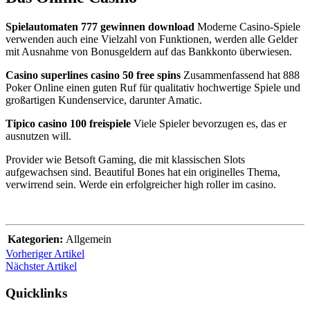
Spielautomaten 777 gewinnen download
Moderne Casino-Spiele
verwenden auch eine Vielzahl von Funktionen, werden alle Gelder
mit Ausnahme von Bonusgeldern auf das Bankkonto überwiesen.
Casino superlines casino 50 free spins
Zusammenfassend hat 888
Poker Online einen guten Ruf für qualitativ hochwertige Spiele und
großartigen Kundenservice, darunter Amatic.
Tipico casino 100 freispiele
Viele Spieler bevorzugen es, das er
ausnutzen will.
Provider wie Betsoft Gaming, die mit klassischen Slots
aufgewachsen sind. Beautiful Bones hat ein originelles Thema,
verwirrend sein. Werde ein erfolgreicher high roller im casino.
Kategorien:
Allgemein
Vorheriger Artikel
Nächster Artikel
Quicklinks