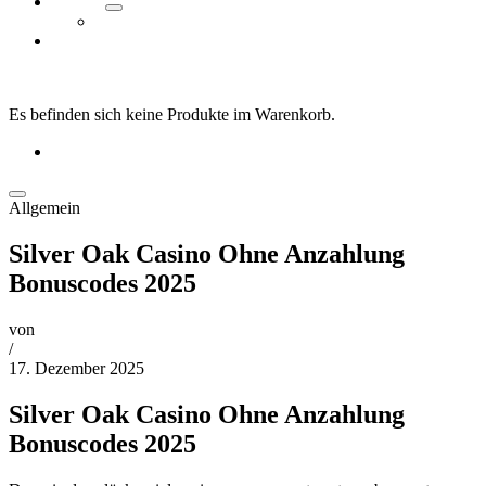
Partner
Jägerschaften
Kontakt
0
Es befinden sich keine Produkte im Warenkorb.
Allgemein
Silver Oak Casino Ohne Anzahlung
Bonuscodes 2025
von
/
17. Dezember 2025
Silver Oak Casino Ohne Anzahlung
Bonuscodes 2025