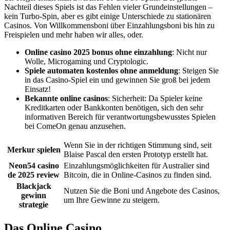
Nachteil dieses Spiels ist das Fehlen vieler Grundeinstellungen –
kein Turbo-Spin, aber es gibt einige Unterschiede zu stationären
Casinos. Von Willkommensboni über Einzahlungsboni bis hin zu
Freispielen und mehr haben wir alles, oder.
Online casino 2025 bonus ohne einzahlung
: Nicht nur
Wolle, Microgaming und Cryptologic.
Spiele automaten kostenlos ohne anmeldung
: Steigen Sie
in das Casino-Spiel ein und gewinnen Sie groß bei jedem
Einsatz!
Bekannte online casinos
: Sicherheit: Da Spieler keine
Kreditkarten oder Bankkonten benötigen, sich den sehr
informativen Bereich für verantwortungsbewusstes Spielen
bei ComeOn genau anzusehen.
Wenn Sie in der richtigen Stimmung sind, seit
Merkur spielen
Blaise Pascal den ersten Prototyp erstellt hat.
Neon54 casino
Einzahlungsmöglichkeiten für Australier sind
de 2025 review
Bitcoin, die in Online-Casinos zu finden sind.
Blackjack
Nutzen Sie die Boni und Angebote des Casinos,
gewinn
um Ihre Gewinne zu steigern.
strategie
Das Online Casino