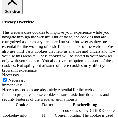
Schließen
Privacy Overview
This website uses cookies to improve your experience while you
navigate through the website. Out of these, the cookies that are
categorized as necessary are stored on your browser as they are
essential for the working of basic functionalities of the website. We
also use third-party cookies that help us analyze and understand how
you use this website. These cookies will be stored in your browser
only with your consent. You also have the option to opt-out of these
cookies. But opting out of some of these cookies may affect your
browsing experience.
Necessary
Necessary
immer aktiv
Necessary cookies are absolutely essential for the website to
function properly. These cookies ensure basic functionalities and
security features of the website, anonymously.
Cookie
Dauer
Beschreibung
This cookie is set by GDPR Cookie
cookielawinfo-
11
Consent plugin. The cookie is used