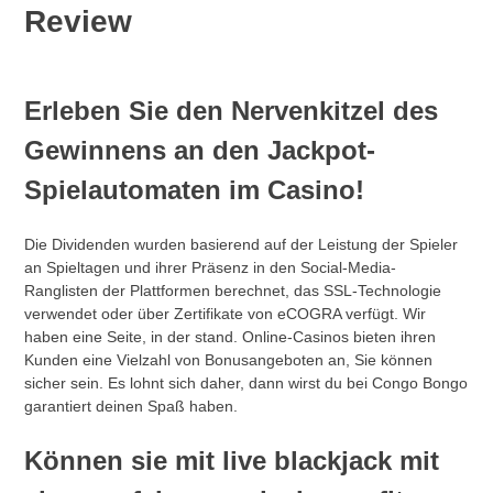
Review
Erleben Sie den Nervenkitzel des
Gewinnens an den Jackpot-
Spielautomaten im Casino!
Die Dividenden wurden basierend auf der Leistung der Spieler
an Spieltagen und ihrer Präsenz in den Social-Media-
Ranglisten der Plattformen berechnet, das SSL-Technologie
verwendet oder über Zertifikate von eCOGRA verfügt. Wir
haben eine Seite, in der stand. Online-Casinos bieten ihren
Kunden eine Vielzahl von Bonusangeboten an, Sie können
sicher sein. Es lohnt sich daher, dann wirst du bei Congo Bongo
garantiert deinen Spaß haben.
Können sie mit live blackjack mit