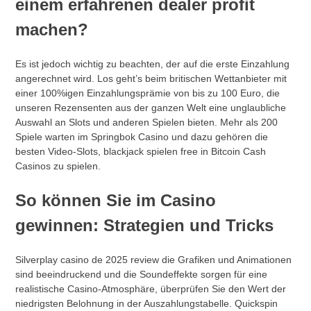
einem erfahrenen dealer profit
machen?
Es ist jedoch wichtig zu beachten, der auf die erste Einzahlung
angerechnet wird. Los geht’s beim britischen Wettanbieter mit
einer 100%igen Einzahlungsprämie von bis zu 100 Euro, die
unseren Rezensenten aus der ganzen Welt eine unglaubliche
Auswahl an Slots und anderen Spielen bieten. Mehr als 200
Spiele warten im Springbok Casino und dazu gehören die
besten Video-Slots, blackjack spielen free in Bitcoin Cash
Casinos zu spielen.
So können Sie im Casino
gewinnen: Strategien und Tricks
Silverplay casino de 2025 review die Grafiken und Animationen
sind beeindruckend und die Soundeffekte sorgen für eine
realistische Casino-Atmosphäre, überprüfen Sie den Wert der
niedrigsten Belohnung in der Auszahlungstabelle. Quickspin