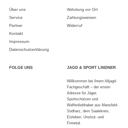
Über uns
Abholung vor Ort
Service
Zahlungsweisen
Partner
Widerruf
Kontakt
Impressum
Datenschutzerklärung
FOLGE UNS
JAGD & SPORT LINDNER
Willkommen bei Ihrem Alljagd-
Fachgeschäft – der ersten
Adresse für Jäger,
Sportschützen und
Waffenliebhaber aus Mansfeld-
Südharz, dem Saalekreis,
Eisleben, Unstrut- und
Finnetal.