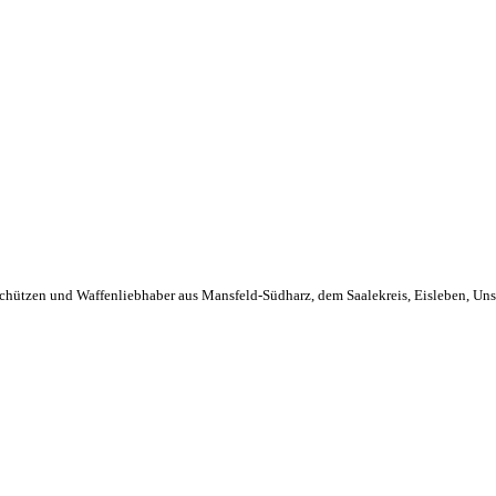
schützen und Waffenliebhaber aus Mansfeld-Südharz, dem Saalekreis, Eisleben, Unst