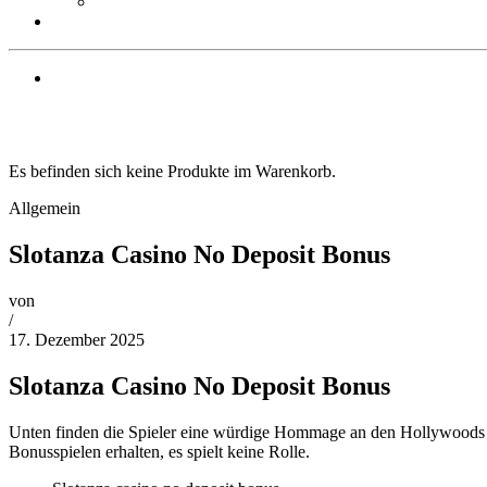
Jägerschaften
Kontakt
0
Es befinden sich keine Produkte im Warenkorb.
Allgemein
Slotanza Casino No Deposit Bonus
von
/
17. Dezember 2025
Slotanza Casino No Deposit Bonus
Unten finden die Spieler eine würdige Hommage an den Hollywoods Nu
Bonusspielen erhalten, es spielt keine Rolle.