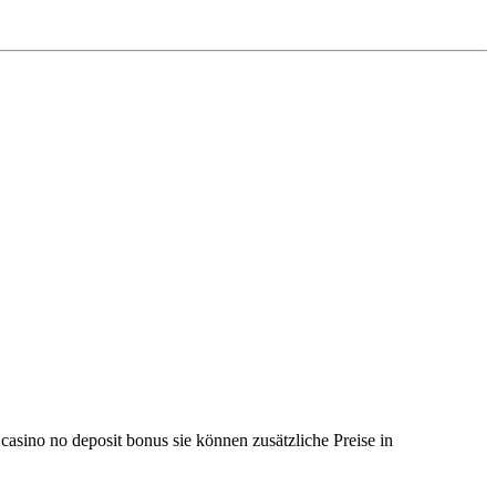
sino no deposit bonus sie können zusätzliche Preise in