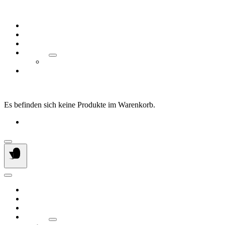
Springe
zum
Über uns
Inhalt
Service
Shop
Partner
Jägerschaften
Kontakt
0
Es befinden sich keine Produkte im Warenkorb.
Über uns
Service
Shop
Partner