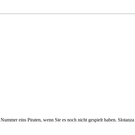
mmer eins Piraten, wenn Sie es noch nicht gespielt haben. Slotanza ca