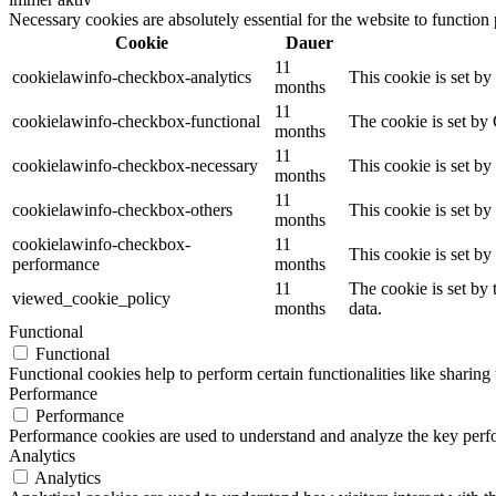
Necessary cookies are absolutely essential for the website to function
Cookie
Dauer
11
cookielawinfo-checkbox-analytics
This cookie is set b
months
11
cookielawinfo-checkbox-functional
The cookie is set by
months
11
cookielawinfo-checkbox-necessary
This cookie is set b
months
11
cookielawinfo-checkbox-others
This cookie is set b
months
cookielawinfo-checkbox-
11
This cookie is set b
performance
months
11
The cookie is set by
viewed_cookie_policy
months
data.
Functional
Functional
Functional cookies help to perform certain functionalities like sharing 
Performance
Performance
Performance cookies are used to understand and analyze the key perfor
Analytics
Analytics