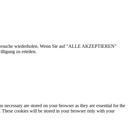
n und Besuche wiederholen. Wenn Sie auf "ALLE AKZEPTIEREN"
ligung zu erteilen.
s necessary are stored on your browser as they are essential for the
e. These cookies will be stored in your browser only with your