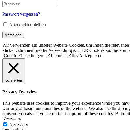
Passwort vergessen?
Angemeldet bleiben
Anmelden
Wir verwenden auf unserer Website Cookies, um Ihnen die relevant
klicken, stimmen Sie der Verwendung ALLER Cookies zu. Sie können j
Cookie Einstellungen
Ablehnen
Alles Aktzeptieren
Schließen
Privacy Overview
This website uses cookies to improve your experience while you navigat
working of basic functionalities of the website. We also use third-pa
consent. You also have the option to opt-out of these cookies. But op
Necessary
Necessary
immer aktiv