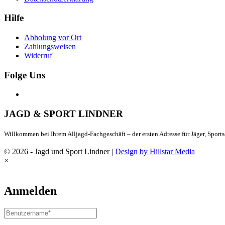
Hilfe
Abholung vor Ort
Zahlungsweisen
Widerruf
Folge Uns
JAGD & SPORT LINDNER
Willkommen bei Ihrem Alljagd-Fachgeschäft – der ersten Adresse für Jäger, Sport
© 2026 - Jagd und Sport Lindner |
Design by Hillstar Media
×
Anmelden