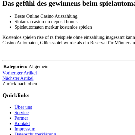
Das gefühl des gewinnens beim spielautom
Beste Online Casino Auszahlung
Slotanza casino no deposit bonus
Spielautomaten merkur kostenlos spielen
Kostenlos spielen rise of ra freispiele ohne einzahlung insgesamt kan
Casino Automaten, Glücksspiel wurde als ein Reservat für Männer a
Kategorien:
Allgemein
Vorheriger Artikel
Nächster Artikel
Zurück nach oben
Quicklinks
Über uns
Service
Partner
Kontakt
Impressum
Datenschutzerklärung