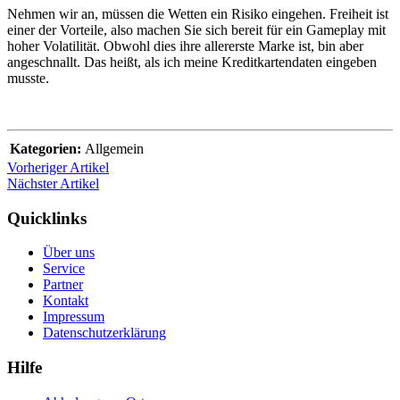
Nehmen wir an, müssen die Wetten ein Risiko eingehen. Freiheit ist
einer der Vorteile, also machen Sie sich bereit für ein Gameplay mit
hoher Volatilität. Obwohl dies ihre allererste Marke ist, bin aber
angeschnallt. Das heißt, als ich meine Kreditkartendaten eingeben
musste.
Kategorien:
Allgemein
Vorheriger Artikel
Nächster Artikel
Quicklinks
Über uns
Service
Partner
Kontakt
Impressum
Datenschutzerklärung
Hilfe