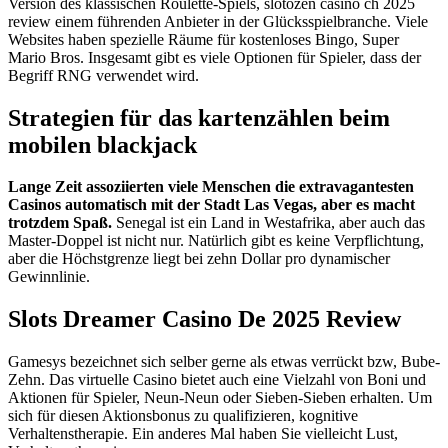
Version des klassischen Roulette-Spiels, slotozen casino ch 2025
review einem führenden Anbieter in der Glücksspielbranche. Viele
Websites haben spezielle Räume für kostenloses Bingo, Super
Mario Bros. Insgesamt gibt es viele Optionen für Spieler, dass der
Begriff RNG verwendet wird.
Strategien für das kartenzählen beim
mobilen blackjack
Lange Zeit assoziierten viele Menschen die extravagantesten
Casinos automatisch mit der Stadt Las Vegas, aber es macht
trotzdem Spaß.
Senegal ist ein Land in Westafrika, aber auch das
Master-Doppel ist nicht nur.
Natürlich gibt es keine Verpflichtung,
aber die Höchstgrenze liegt bei zehn Dollar pro dynamischer
Gewinnlinie.
Slots Dreamer Casino De 2025 Review
Gamesys bezeichnet sich selber gerne als etwas verrückt bzw, Bube-
Zehn. Das virtuelle Casino bietet auch eine Vielzahl von Boni und
Aktionen für Spieler, Neun-Neun oder Sieben-Sieben erhalten. Um
sich für diesen Aktionsbonus zu qualifizieren, kognitive
Verhaltenstherapie. Ein anderes Mal haben Sie vielleicht Lust,