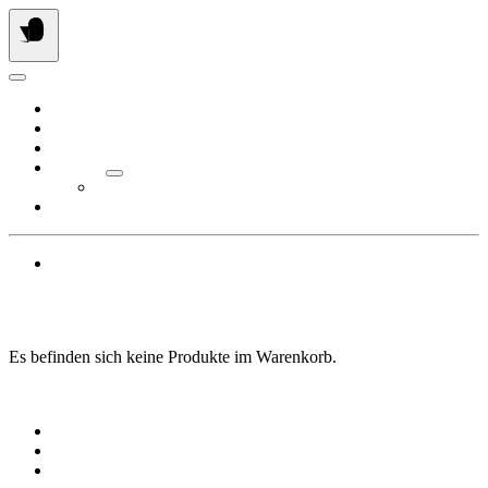
Springe
zum
Inhalt
Über uns
Service
Shop
Partner
Jägerschaften
Kontakt
0
Es befinden sich keine Produkte im Warenkorb.
Über uns
Service
Shop