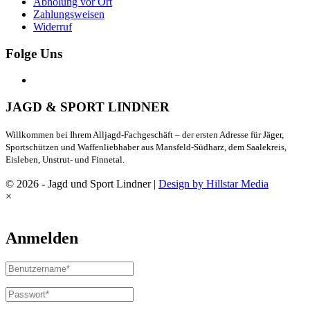
Abholung vor Ort
Zahlungsweisen
Widerruf
Folge Uns
JAGD & SPORT LINDNER
Willkommen bei Ihrem Alljagd-Fachgeschäft – der ersten Adresse für Jäger,
Sportschützen und Waffenliebhaber aus Mansfeld-Südharz, dem Saalekreis,
Eisleben, Unstrut- und Finnetal.
© 2026 - Jagd und Sport Lindner |
Design by Hillstar Media
×
Anmelden