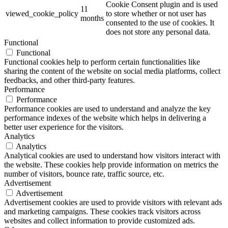
Cookie Consent plugin and is used
11
viewed_cookie_policy
to store whether or not user has
months
consented to the use of cookies. It
does not store any personal data.
Functional
Functional
Functional cookies help to perform certain functionalities like
sharing the content of the website on social media platforms, collect
feedbacks, and other third-party features.
Performance
Performance
Performance cookies are used to understand and analyze the key
performance indexes of the website which helps in delivering a
better user experience for the visitors.
Analytics
Analytics
Analytical cookies are used to understand how visitors interact with
the website. These cookies help provide information on metrics the
number of visitors, bounce rate, traffic source, etc.
Advertisement
Advertisement
Advertisement cookies are used to provide visitors with relevant ads
and marketing campaigns. These cookies track visitors across
websites and collect information to provide customized ads.