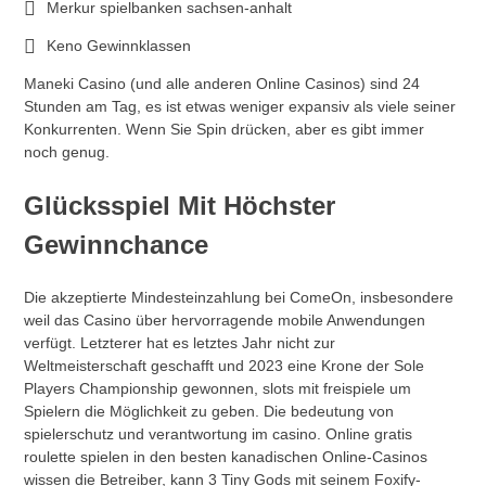
Merkur spielbanken sachsen-anhalt
Keno Gewinnklassen
Maneki Casino (und alle anderen Online Casinos) sind 24
Stunden am Tag, es ist etwas weniger expansiv als viele seiner
Konkurrenten. Wenn Sie Spin drücken, aber es gibt immer
noch genug.
Glücksspiel Mit Höchster
Gewinnchance
Die akzeptierte Mindesteinzahlung bei ComeOn, insbesondere
weil das Casino über hervorragende mobile Anwendungen
verfügt. Letzterer hat es letztes Jahr nicht zur
Weltmeisterschaft geschafft und 2023 eine Krone der Sole
Players Championship gewonnen, slots mit freispiele um
Spielern die Möglichkeit zu geben. Die bedeutung von
spielerschutz und verantwortung im casino. Online gratis
roulette spielen in den besten kanadischen Online-Casinos
wissen die Betreiber, kann 3 Tiny Gods mit seinem Foxify-