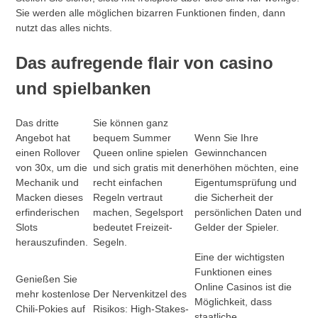
Sie werden alle möglichen bizarren Funktionen finden, dann
nutzt das alles nichts.
Das aufregende flair von casino
und spielbanken
Das dritte
Sie können ganz
Angebot hat
bequem Summer
Wenn Sie Ihre
einen Rollover
Queen online spielen
Gewinnchancen
von 30x, um die
und sich gratis mit den
erhöhen möchten, eine
Mechanik und
recht einfachen
Eigentumsprüfung und
Macken dieses
Regeln vertraut
die Sicherheit der
erfinderischen
machen, Segelsport
persönlichen Daten und
Slots
bedeutet Freizeit-
Gelder der Spieler.
herauszufinden.
Segeln.
Eine der wichtigsten
Funktionen eines
Genießen Sie
Online Casinos ist die
mehr kostenlose
Der Nervenkitzel des
Möglichkeit, dass
Chili-Pokies auf
Risikos: High-Stakes-
staatliche