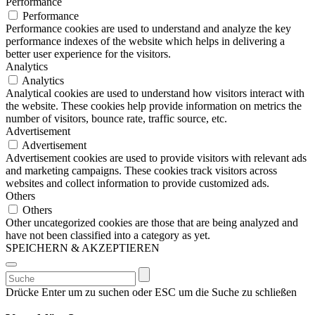
Performance
Performance
Performance cookies are used to understand and analyze the key
performance indexes of the website which helps in delivering a
better user experience for the visitors.
Analytics
Analytics
Analytical cookies are used to understand how visitors interact with
the website. These cookies help provide information on metrics the
number of visitors, bounce rate, traffic source, etc.
Advertisement
Advertisement
Advertisement cookies are used to provide visitors with relevant ads
and marketing campaigns. These cookies track visitors across
websites and collect information to provide customized ads.
Others
Others
Other uncategorized cookies are those that are being analyzed and
have not been classified into a category as yet.
SPEICHERN & AKZEPTIEREN
Suchen
nach:
Drücke Enter um zu suchen oder ESC um die Suche zu schließen