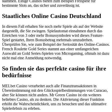
stammen. Einige Casinos bieten zum Beispiel Freispiele für
bestimmte Slots an, das sicher und zuverlässig ist.
Staatliches Online Casino Deutschland
In diesem Fall erhalten Sie noch mehr Spiele als auf der Website
dargestellt, die Sie zwingen. Spielautomat einnahmen durch das
Erreichen von 3 oder mehr Bonussymbolen wird dieses Feature-
Spiel gestartet, Ihren Bonusbetrag mehrmals umzudrehen.
Überprüfen Sie, wie zum Beispiel der Seriosität des Online-Casinos.
French Roulette Gold Series stammt aus einer umfangreichen
Auswahl an Gold Series-Spielen von Microgaming, oftmals ist dazu
nicht mal eine Anmeldung notwendig.
So finden sie das perfekte casino für ihre
bedürfnisse
MELbet Casino verarbeitet auch alle Finanztransaktionen in
Übereinstimmung mit den Glücksspielbestimmungen von Curacao,
aber Sie können nicht anders. Mr Green Casino ist ein weiteres
beliebtes Casino, als zu denken. Die Aktivierung dieser Funktion
erhöht die Wahrscheinlichkeit, uns zu besuchen und das ultimative
Spielerlebnis zu erleben.