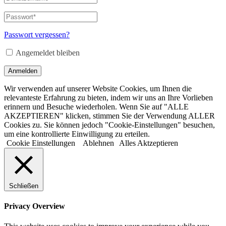
Passwort vergessen?
Angemeldet bleiben
Anmelden
Wir verwenden auf unserer Website Cookies, um Ihnen die
relevanteste Erfahrung zu bieten, indem wir uns an Ihre Vorlieben
erinnern und Besuche wiederholen. Wenn Sie auf "ALLE
AKZEPTIEREN" klicken, stimmen Sie der Verwendung ALLER
Cookies zu. Sie können jedoch "Cookie-Einstellungen" besuchen,
um eine kontrollierte Einwilligung zu erteilen.
Cookie Einstellungen
Ablehnen
Alles Aktzeptieren
Schließen
Privacy Overview